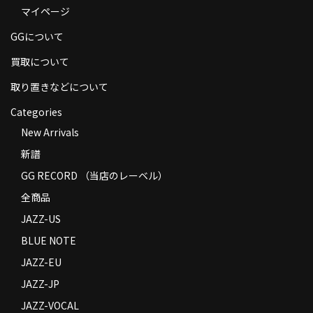
マイページ
商品の発送
GGについて
お支払い方法
買取について
返品
取り置きなどについて
コンディション
Categories
Privacy Policy
New Arrivals
新譜
特定商取引法に基づく表示
GG RECORD （当店のレーベル）
Contact
全商品
JAZZ-US
BLUE NOTE
JAZZ-EU
JAZZ-JP
JAZZ-VOCAL