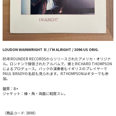
GG RECORD （当店のレーベル）
全商品
JAZZ-US
BLUE NOTE
LOUDON WAINWRIGHT Ⅲ / I'M ALRIGHT / 3096 US ORIG.
JAZZ-EU
85年ROUNDER RECORDSからリリースされたアメリカ・オリジナ
JAZZ-JP
ル。ロンドンで録音されたアルバムで、彼とRICHARD THOMPSON
によるプロデュース。バックの演奏者もイギリスのプレイヤーで
PAUL BRADYの名前も見られます。R.THOMPSONはギターでも参
JAZZ-VOCAL
加。
J-POP
盤質：B+
ジャケット：縁・角・両面に軽度スレ。
ROCK
FOLK,SSW
（商品コード: 3898）