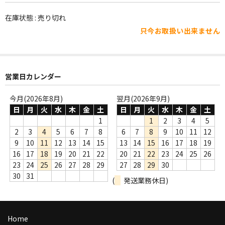
WORLD
在庫状態 : 売り切れ
その他
只今お取扱い出来ません
7INC
レア盤（1万円以上）
営業日カレンダー
Webのみ no.1
今月(2026年8月)
翌月(2026年9月)
Webのみ no.2
日
月
火
水
木
金
土
日
月
火
水
木
金
土
1
1
2
3
4
5
Webのみ no.3
2
3
4
5
6
7
8
6
7
8
9
10
11
12
9
10
11
12
13
14
15
13
14
15
16
17
18
19
Webのみ no.4
16
17
18
19
20
21
22
20
21
22
23
24
25
26
23
24
25
26
27
28
29
27
28
29
30
売り切れ
30
31
(
発送業務休日)
Help
送料
Home