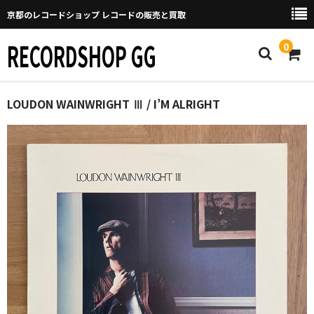
京都のレコードショップ レコードの販売と買取
RECORDSHOP GG
0
Home
LOUDON WAINWRIGHT Ⅲ / I’M ALRIGHT
マイページ
GGについて
買取について
取り置きなどについて
Categories
New Arrivals
新譜