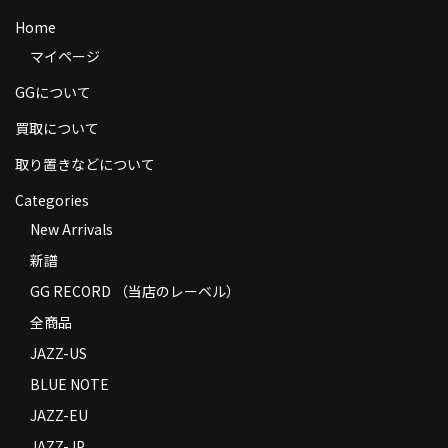
商品の発送
Home
マイページ
お支払い方法
GGについて
返品
買取について
コンディション
取り置きなどについて
Privacy Policy
Categories
New Arrivals
特定商取引法に基づく表示
新譜
Contact
GG RECORD （当店のレーベル）
全商品
JAZZ-US
BLUE NOTE
JAZZ-EU
JAZZ-JP