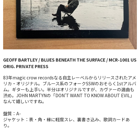
GG RECORD （当店のレーベル）
全商品
JAZZ-US
BLUE NOTE
GEOFF BARTLEY / BLUES BENEATH THE SURFACE / MCR-1001 US
JAZZ-EU
ORIG. PRIVATE PRESS
JAZZ-JP
83年magic crow recordsなる自主レーベルからリリースされたアメ
リカ・オリジナル。ブルース系のフォークSSWのおそらく1stアルバ
JAZZ-VOCAL
ム。ギターも上手い。半分はオリジナルですが、カヴァーの選曲も
渋め。JOHN MARTYNの「DON’T WANT TO KNOW ABOUT EVIL」
なんて嬉しいですね。
J-POP
盤質：A-
ROCK
ジャケット：表・角・縁に軽度スレ、裏書き込み、歌詞カードあ
り。
FOLK,SSW