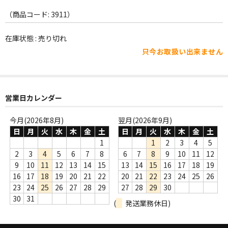
WORLD
（商品コード: 3911）
その他
在庫状態 : 売り切れ
7INC
只今お取扱い出来ません
レア盤（1万円以上）
Webのみ no.1
営業日カレンダー
Webのみ no.2
今月(2026年8月)
翌月(2026年9月)
Webのみ no.3
日
月
火
水
木
金
土
日
月
火
水
木
金
土
1
1
2
3
4
5
Webのみ no.4
2
3
4
5
6
7
8
6
7
8
9
10
11
12
9
10
11
12
13
14
15
13
14
15
16
17
18
19
売り切れ
16
17
18
19
20
21
22
20
21
22
23
24
25
26
23
24
25
26
27
28
29
27
28
29
30
Help
30
31
(
発送業務休日)
送料