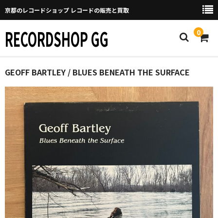
京都のレコードショップ レコードの販売と買取
RECORDSHOP GG
0
Home
GEOFF BARTLEY / BLUES BENEATH THE SURFACE
マイページ
GGについて
買取について
取り置きなどについて
Categories
New Arrivals
新譜