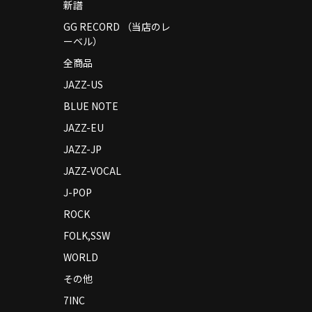
新譜
GG RECORD （当店のレ
ーベル）
全商品
JAZZ-US
BLUE NOTE
JAZZ-EU
JAZZ-JP
JAZZ-VOCAL
J-POP
ROCK
FOLK,SSW
WORLD
その他
7INC