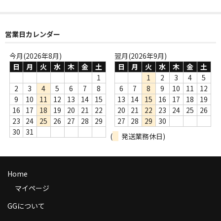
商品の発送
お支払い方法
営業日カレンダー
返品
今月(2026年8月)
翌月(2026年9月)
日
月
火
水
木
金
土
日
月
火
水
木
金
土
コンディション
1
1
2
3
4
5
2
3
4
5
6
7
8
6
7
8
9
10
11
12
Privacy Policy
9
10
11
12
13
14
15
13
14
15
16
17
18
19
16
17
18
19
20
21
22
20
21
22
23
24
25
26
特定商取引法に基づく表示
23
24
25
26
27
28
29
27
28
29
30
30
31
Contact
(
発送業務休日)
Home
マイページ
GGについて