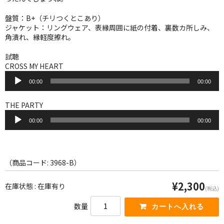
WORLD
盤質：B+（チリつくとこあり）
その他
ジャケット：リングウェア、表縁周囲に紙の付着、裏数カ所しみ、
角潰れ、縁軽度擦れ。
7INC
試聴
レア盤（1万円以上）
CROSS MY HEART
音
00:00
00:00
声
Webのみ no.1
プ
レ
THE PARTY
Webのみ no.2
ー
音
ヤ
00:00
00:00
声
Webのみ no.3
ー
プ
レ
Webのみ no.4
ー
ヤ
（商品コード: 3968-B）
売り切れ
ー
¥2,300
在庫状態 : 在庫有り
(税込)
Help
数量
送料