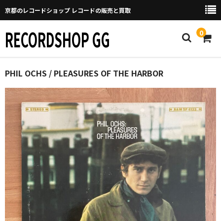
京都のレコードショップ レコードの販売と買取
RECORDSHOP GG
0
Home
PHIL OCHS / PLEASURES OF THE HARBOR
マイページ
GGについて
買取について
取り置きなどについて
Categories
New Arrivals
新譜