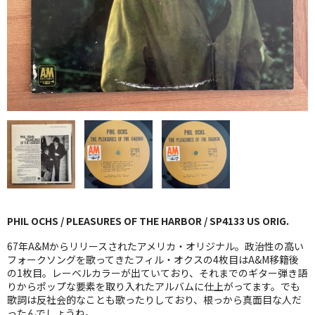
GG RECORD （当店のレーベル）
全商品
JAZZ-US
BLUE NOTE
JAZZ-EU
JAZZ-JP
JAZZ-VOCAL
PHIL OCHS / PLEASURES OF THE HARBOR / SP4133 US ORIG.
J-POP
67年A&Mからリリースされたアメリカ・オリジナル。政治性の高い
ROCK
フォークソングを歌ってきたフィル・オクスの4枚目はA&M移籍後
の1枚目。レーベルカラーが出ていており、それまでのギター弾き語
りからポップな要素を取り入れたアルバムに仕上がってます。でも
FOLK,SSW
歌詞は反社会的なことも歌ったりしており、根っから真面目な人だ
ったんでしょうね。