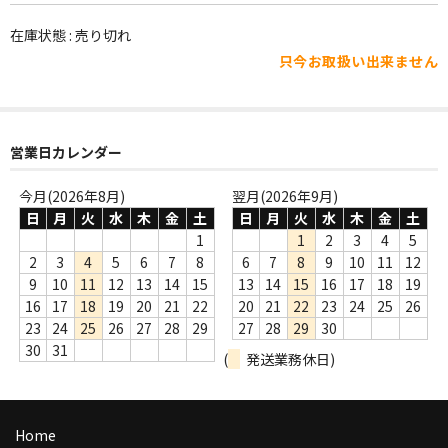
WORLD
在庫状態 : 売り切れ
その他
只今お取扱い出来ません
7INC
レア盤（1万円以上）
営業日カレンダー
Webのみ no.1
今月(2026年8月)
翌月(2026年9月)
Webのみ no.2
日
月
火
水
木
金
土
日
月
火
水
木
金
土
1
1
2
3
4
5
Webのみ no.3
2
3
4
5
6
7
8
6
7
8
9
10
11
12
9
10
11
12
13
14
15
13
14
15
16
17
18
19
Webのみ no.4
16
17
18
19
20
21
22
20
21
22
23
24
25
26
23
24
25
26
27
28
29
27
28
29
30
売り切れ
30
31
(
発送業務休日)
Help
送料
Home