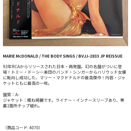
GG RECORD （当店のレーベル）
全商品
JAZZ-US
BLUE NOTE
MARIE McDONALD / THE BODY SINGS / BVJJ-2833 JP REISSUE
JAZZ-EU
93年RCAからリリースされた日本・再発盤。幻の名盤がついに登
JAZZ-JP
場！トミー・ドーシー楽団のバンド・シンガーからハリウッド女優
に転向し成功した、マリー・マクドナルドの最高傑作！内容・ジャ
ケットともに最高の一枚。
JAZZ-VOCAL
盤質：A-
J-POP
ジャケット：概ね綺麗です。ライナー・インナースリーブあり、帯
裏1箇所チップ破れ。
ROCK
FOLK,SSW
（商品コード: 4070）