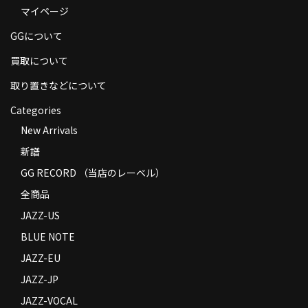
マイページ
商品の発送
GGについて
お支払い方法
買取について
返品
取り置きなどについて
コンディション
Categories
Privacy Policy
New Arrivals
新譜
特定商取引法に基づく表示
GG RECORD （当店のレーベル）
Contact
全商品
JAZZ-US
BLUE NOTE
JAZZ-EU
JAZZ-JP
JAZZ-VOCAL