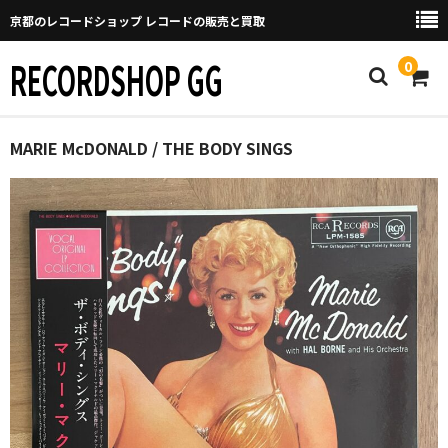
京都のレコードショップ レコードの販売と買取
RECORDSHOP GG
0
Home
MARIE McDONALD / THE BODY SINGS
マイページ
GGについて
買取について
取り置きなどについて
Categories
New Arrivals
新譜