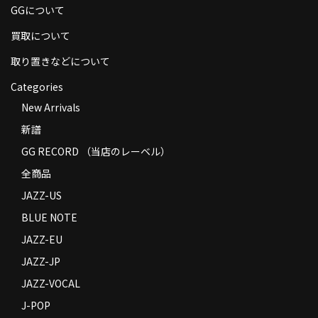
GGについて
商品の発送
買取について
お支払い方法
取り置きなどについて
返品
Categories
コンディション
New Arrivals
新譜
Privacy Policy
GG RECORD （当店のレーベル）
特定商取引法に基づく表示
全商品
Contact
JAZZ-US
BLUE NOTE
JAZZ-EU
JAZZ-JP
JAZZ-VOCAL
J-POP