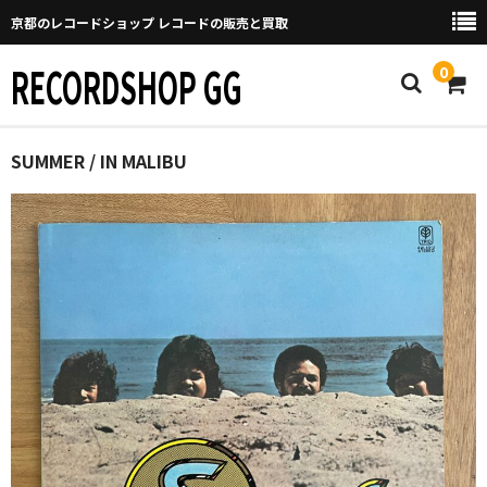
京都のレコードショップ レコードの販売と買取
RECORDSHOP GG
0
Home
SUMMER / IN MALIBU
マイページ
GGについて
買取について
取り置きなどについて
Categories
New Arrivals
新譜