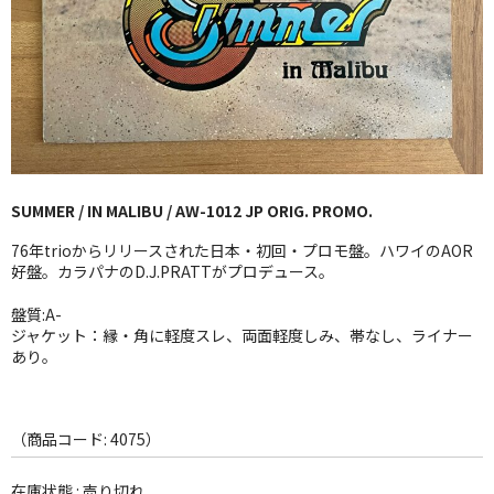
GG RECORD （当店のレーベル）
全商品
JAZZ-US
BLUE NOTE
SUMMER / IN MALIBU / AW-1012 JP ORIG. PROMO.
JAZZ-EU
76年trioからリリースされた日本・初回・プロモ盤。ハワイのAOR
JAZZ-JP
好盤。カラパナのD.J.PRATTがプロデュース。
JAZZ-VOCAL
盤質:A-
ジャケット：縁・角に軽度スレ、両面軽度しみ、帯なし、ライナー
あり。
J-POP
ROCK
（商品コード: 4075）
FOLK,SSW
在庫状態 : 売り切れ