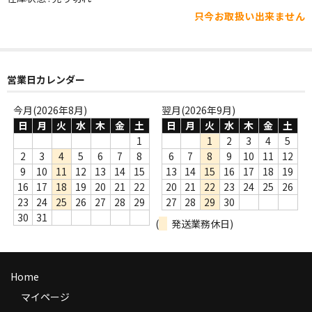
WORLD
只今お取扱い出来ません
その他
7INC
営業日カレンダー
レア盤（1万円以上）
今月(2026年8月)
翌月(2026年9月)
Webのみ no.1
日
月
火
水
木
金
土
日
月
火
水
木
金
土
1
1
2
3
4
5
Webのみ no.2
2
3
4
5
6
7
8
6
7
8
9
10
11
12
9
10
11
12
13
14
15
13
14
15
16
17
18
19
Webのみ no.3
16
17
18
19
20
21
22
20
21
22
23
24
25
26
23
24
25
26
27
28
29
27
28
29
30
Webのみ no.4
30
31
(
発送業務休日)
売り切れ
Help
Home
送料
マイページ