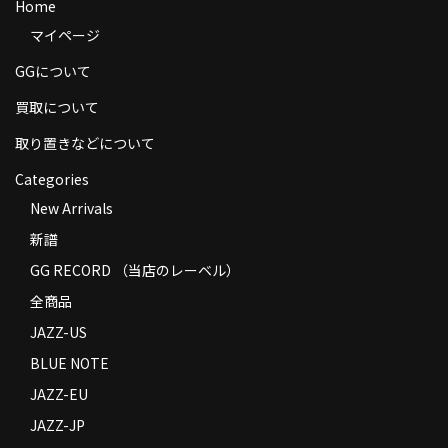
Home
商品の発送
マイページ
お支払い方法
GGについて
返品
買取について
取り置きなどについて
コンディション
Categories
Privacy Policy
New Arrivals
特定商取引法に基づく表示
新譜
GG RECORD （当店のレーベル）
Contact
全商品
JAZZ-US
BLUE NOTE
JAZZ-EU
JAZZ-JP