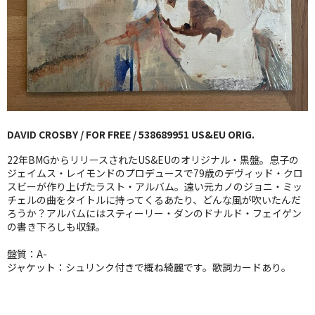
GG RECORD （当店のレーベル）
全商品
JAZZ-US
BLUE NOTE
DAVID CROSBY / FOR FREE / 538689951 US&EU ORIG.
JAZZ-EU
22年BMGからリリースされたUS&EUのオリジナル・黒盤。息子の
JAZZ-JP
ジェイムス・レイモンドのプロデュースで79歳のデヴィッド・クロ
スビーが作り上げたラスト・アルバム。遠い元カノのジョニ・ミッ
チェルの曲をタイトルに持ってくるあたり、どんな風が吹いたんだ
JAZZ-VOCAL
ろうか？アルバムにはスティーリー・ダンのドナルド・フェイゲン
の書き下ろしも収録。
J-POP
盤質：A-
ROCK
ジャケット：シュリンク付きで概ね綺麗です。歌詞カードあり。
FOLK,SSW