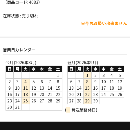
WORLD
（商品コード: 4083）
その他
在庫状態 : 売り切れ
只今お取扱い出来ません
7INC
レア盤（1万円以上）
営業日カレンダー
Webのみ no.1
Webのみ no.2
今月(2026年8月)
翌月(2026年9月)
日
月
火
水
木
金
土
日
月
火
水
木
金
土
Webのみ no.3
1
1
2
3
4
5
2
3
4
5
6
7
8
6
7
8
9
10
11
12
Webのみ no.4
9
10
11
12
13
14
15
13
14
15
16
17
18
19
16
17
18
19
20
21
22
20
21
22
23
24
25
26
売り切れ
23
24
25
26
27
28
29
27
28
29
30
30
31
(
発送業務休日)
Help
送料