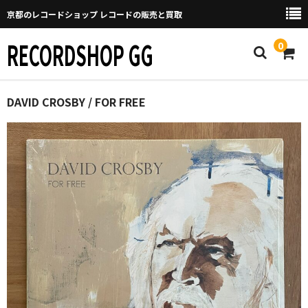
京都のレコードショップ レコードの販売と買取
RECORDSHOP GG
0
Home
DAVID CROSBY / FOR FREE
マイページ
GGについて
買取について
取り置きなどについて
Categories
New Arrivals
新譜