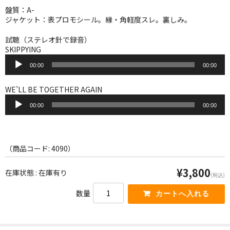
WORLD
盤質：A-
ジャケット：表プロモシール。縁・角軽度スレ。裏しみ。
その他
試聴（ステレオ針で録音）
7INC
SKIPPYING
音
レア盤（1万円以上）
00:00
00:00
声
プ
レ
Webのみ no.1
WE’LL BE TOGETHER AGAIN
ー
音
ヤ
00:00
00:00
声
Webのみ no.2
ー
プ
レ
Webのみ no.3
ー
ヤ
（商品コード: 4090）
Webのみ no.4
ー
¥3,800
在庫状態 : 在庫有り
売り切れ
(税込)
数量
Help
送料