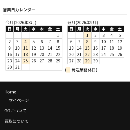
商品の発送
営業日カレンダー
お支払い方法
今月(2026年8月)
翌月(2026年9月)
日
月
火
水
木
金
土
日
月
火
水
木
金
土
返品
1
1
2
3
4
5
2
3
4
5
6
7
8
6
7
8
9
10
11
12
コンディション
9
10
11
12
13
14
15
13
14
15
16
17
18
19
Privacy Policy
16
17
18
19
20
21
22
20
21
22
23
24
25
26
23
24
25
26
27
28
29
27
28
29
30
特定商取引法に基づく表示
30
31
(
発送業務休日)
Contact
Home
マイページ
GGについて
買取について