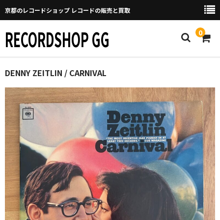
京都のレコードショップ レコードの販売と買取
RECORDSHOP GG
0
Home
DENNY ZEITLIN / CARNIVAL
マイページ
GGについて
買取について
取り置きなどについて
Categories
New Arrivals
新譜