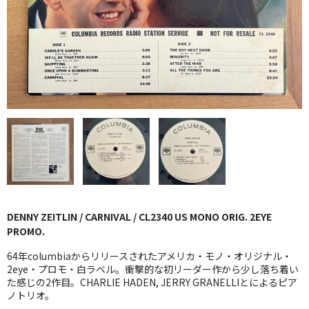
GG RECORD （当店のレーベル）
全商品
JAZZ-US
BLUE NOTE
JAZZ-EU
JAZZ-JP
JAZZ-VOCAL
DENNY ZEITLIN / CARNIVAL / CL2340 US MONO ORIG. 2EYE
J-POP
PROMO.
ROCK
64年columbiaからリリースされたアメリカ・モノ・オリジナル・
2eye・プロモ・白ラベル。衝撃的な初リーダー作から少し落ち着い
た感じの2作目。CHARLIE HADEN, JERRY GRANELLIとによるピア
FOLK,SSW
ノトリオ。