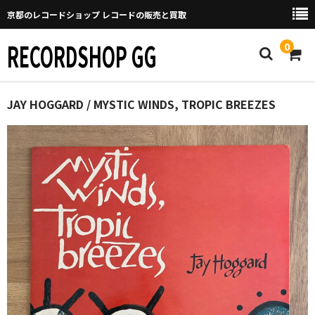
京都のレコードショップ レコードの販売と買取
RECORDSHOP GG
0
Home
JAY HOGGARD / MYSTIC WINDS, TROPIC BREEZES
マイページ
GGについて
買取について
取り置きなどについて
Categories
New Arrivals
新譜