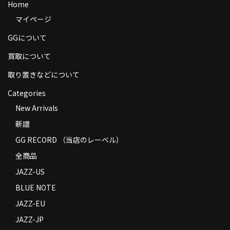
Home
商品の発送
マイページ
お支払い方法
GGについて
返品
買取について
取り置きなどについて
コンディション
Categories
Privacy Policy
New Arrivals
特定商取引法に基づく表示
新譜
Contact
GG RECORD （当店のレーベル）
全商品
JAZZ-US
BLUE NOTE
JAZZ-EU
JAZZ-JP