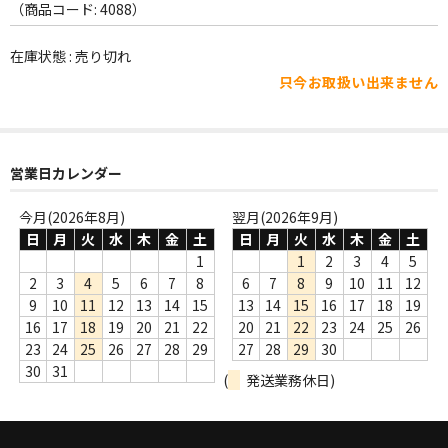
WORLD
（商品コード: 4088）
その他
在庫状態 : 売り切れ
只今お取扱い出来ません
7INC
レア盤（1万円以上）
Webのみ no.1
営業日カレンダー
Webのみ no.2
今月(2026年8月)
翌月(2026年9月)
日
月
火
水
木
金
土
日
月
火
水
木
金
土
Webのみ no.3
1
1
2
3
4
5
2
3
4
5
6
7
8
6
7
8
9
10
11
12
Webのみ no.4
9
10
11
12
13
14
15
13
14
15
16
17
18
19
16
17
18
19
20
21
22
20
21
22
23
24
25
26
売り切れ
23
24
25
26
27
28
29
27
28
29
30
30
31
(
発送業務休日)
Help
送料