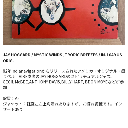
GG RECORD （当店のレーベル）
全商品
JAZZ-US
BLUE NOTE
JAY HOGGARD / MYSTIC WINDS, TROPIC BREEZES / IN-1049 US
JAZZ-EU
ORIG.
JAZZ-JP
82年indianavigationからリリースされたアメリカ・オリジナル・銀
ラベル。VIBE奏者のJAY HOGGARDのスピリチュアルジャズ。
JAZZ-VOCAL
CECIL McBEE,ANTHONY DAVIS,BILLY HART, BDON MOYEなどが参
加。
J-POP
盤質：A-
ジャケット：軽度左右上角潰れありますが、お概ね綺麗です。イン
ROCK
サートあり。
FOLK,SSW