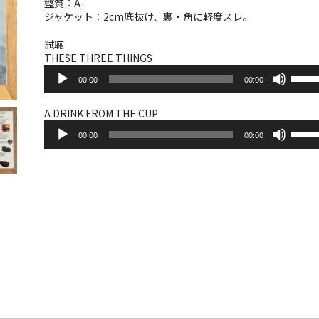
盤質：A-
ジャケット：2cm底抜け、裏・角に軽度スレ。
試聴
THESE THREE THINGS
音
ボ
00:00
00:00
声
リ
プ
ュ
レ
ー
A DRINK FROM THE CUP
ー
音
ム
ボ
ヤ
00:00
00:00
声
調
リ
ー
プ
節
ュ
レ
に
ー
ー
は
ム
ヤ
上
調
ー
下
節
矢
に
印
は
キ
上
ー
下
を
矢
使
印
っ
キ
て
ー