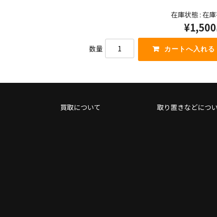
く
を
在庫状態 : 在
だ
使
¥1,500
さ
っ
い。
て
く
数量
だ
さ
い。
買取について
取り置きなどにつ