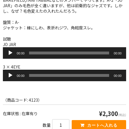
BAREFIELD,TANI TABBALなどのメンバーでやってます。A-2「JO
WORLD
JAR」のみ毛色が全く違いますが、他は前衛的なジャズです。しか
し、なぜ？毛色変えたの入れたんだろう。
その他
盤質：A-
7INC
ジャケット：縁にしわ、表折れジワ、角軽度スレ。
レア盤（1万円以上）
試聴
JO JAR
音
Webのみ no.1
00:00
00:00
声
プ
Webのみ no.2
レ
3 × 4EYE
ー
音
Webのみ no.3
ヤ
00:00
00:00
声
ー
プ
Webのみ no.4
レ
ー
売り切れ
ヤ
（商品コード: 4123）
ー
Help
¥2,300
在庫状態 : 在庫有り
(税込)
送料
数量