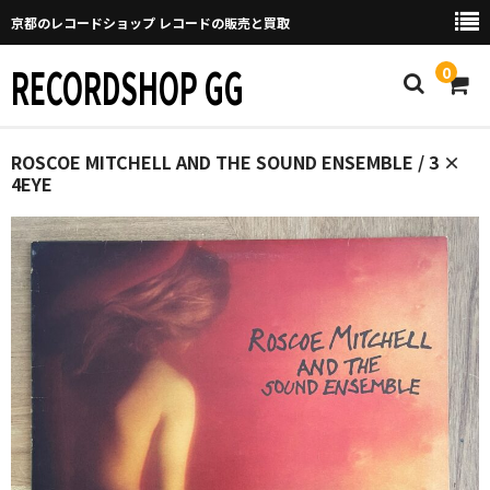
京都のレコードショップ レコードの販売と買取
RECORDSHOP GG
0
Home
ROSCOE MITCHELL AND THE SOUND ENSEMBLE / 3 ×
4EYE
マイページ
GGについて
買取について
取り置きなどについて
Categories
New Arrivals
新譜