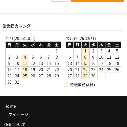
商品の発送
お支払い方法
営業日カレンダー
返品
今月(2026年8月)
翌月(2026年9月)
コンディション
日
月
火
水
木
金
土
日
月
火
水
木
金
土
1
1
2
3
4
5
Privacy Policy
2
3
4
5
6
7
8
6
7
8
9
10
11
12
9
10
11
12
13
14
15
13
14
15
16
17
18
19
特定商取引法に基づく表示
16
17
18
19
20
21
22
20
21
22
23
24
25
26
23
24
25
26
27
28
29
27
28
29
30
Contact
30
31
(
発送業務休日)
Home
マイページ
GGについて