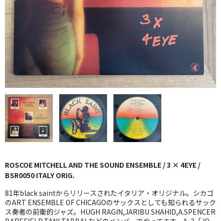
GG RECORD （当店のレーベル）
全商品
JAZZ-US
BLUE NOTE
JAZZ-EU
JAZZ-JP
JAZZ-VOCAL
J-POP
ROSCOE MITCHELL AND THE SOUND ENSEMBLE / 3 × 4EYE /
BSR0050 ITALY ORIG.
ROCK
81年black saintからリリースされたイタリア・オリジナル。シカゴ
のART ENSEMBLE OF CHICAGOのサックスとしても知られるサック
FOLK,SSW
ス奏者の前衛的ジャズ。HUGH RAGIN,JARIBU SHAHID,A.SPENCER