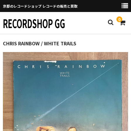
京都のレコードショップ レコードの販売と買取
RECORDSHOP GG
0
Home
CHRIS RAINBOW / WHITE TRAILS
マイページ
GGについて
買取について
取り置きなどについて
Categories
New Arrivals
新譜