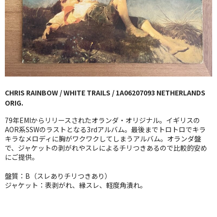
GG RECORD （当店のレーベル）
全商品
JAZZ-US
BLUE NOTE
CHRIS RAINBOW / WHITE TRAILS / 1A06207093 NETHERLANDS
JAZZ-EU
ORIG.
JAZZ-JP
79年EMIからリリースされたオランダ・オリジナル。イギリスの
AOR系SSWのラストとなる3rdアルバム。最後までトロトロでキラ
JAZZ-VOCAL
キラなメロディに胸がワクワクしてしまうアルバム。オランダ盤
で、ジャケットの剥がれやスレによるチリつきあるので比較的安め
にご提供。
J-POP
盤質：B（スレありチリつきあり）
ROCK
ジャケット：表剥がれ、縁スレ、軽度角潰れ。
FOLK,SSW