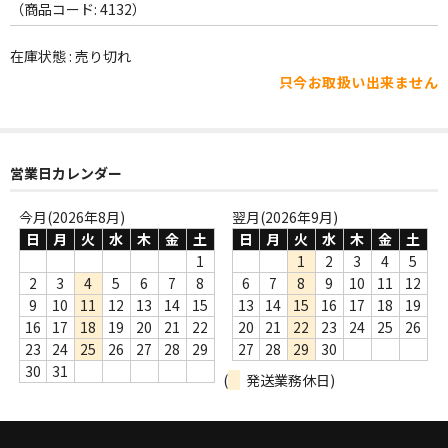
WORLD
（商品コード: 4132）
その他
在庫状態 : 売り切れ
只今お取扱い出来ません
7INC
レア盤（1万円以上）
Webのみ no.1
営業日カレンダー
Webのみ no.2
今月(2026年8月)
翌月(2026年9月)
日
月
火
水
木
金
土
日
月
火
水
木
金
土
Webのみ no.3
1
1
2
3
4
5
2
3
4
5
6
7
8
6
7
8
9
10
11
12
Webのみ no.4
9
10
11
12
13
14
15
13
14
15
16
17
18
19
16
17
18
19
20
21
22
20
21
22
23
24
25
26
売り切れ
23
24
25
26
27
28
29
27
28
29
30
30
31
(
発送業務休日)
Help
送料