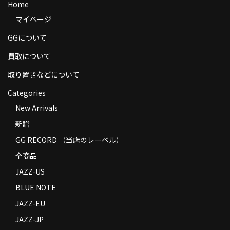
Home
商品の発送
マイページ
お支払い方法
GGについて
返品
買取について
取り置きなどについて
コンディション
Categories
Privacy Policy
New Arrivals
特定商取引法に基づく表示
新譜
Contact
GG RECORD （当店のレーベル）
全商品
JAZZ-US
BLUE NOTE
JAZZ-EU
JAZZ-JP