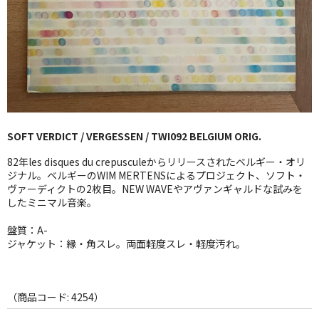
GG RECORD （当店のレーベル）
全商品
JAZZ-US
BLUE NOTE
SOFT VERDICT / VERGESSEN / TWI092 BELGIUM ORIG.
JAZZ-EU
82年les disques du crepusculeからリリースされたベルギー・オリ
JAZZ-JP
ジナル。ベルギーのWIM MERTENSによるプロジェクト、ソフト・
ヴァーディクトの2枚目。NEW WAVEやアヴァンギャルドな試みを
したミニマル音楽。
JAZZ-VOCAL
盤質：A-
J-POP
ジャケット：縁・角スレ。両面軽度スレ・軽度汚れ。
ROCK
FOLK,SSW
（商品コード: 4254）