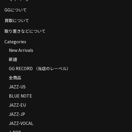
商品の発送
GGについて
お支払い方法
買取について
返品
取り置きなどについて
Categories
コンディション
New Arrivals
Privacy Policy
新譜
特定商取引法に基づく表示
GG RECORD （当店のレーベル）
全商品
Contact
JAZZ-US
BLUE NOTE
JAZZ-EU
JAZZ-JP
JAZZ-VOCAL