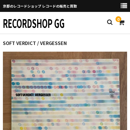
京都のレコードショップ レコードの販売と買取
RECORDSHOP GG
0
Home
SOFT VERDICT / VERGESSEN
マイページ
GGについて
買取について
取り置きなどについて
Categories
New Arrivals
新譜