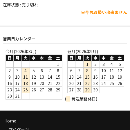
WORLD
在庫状態 : 売り切れ
只今お取扱い出来ません
その他
7INC
レア盤（1万円以上）
営業日カレンダー
Webのみ no.1
今月(2026年8月)
翌月(2026年9月)
日
月
火
水
木
金
土
日
月
火
水
木
金
土
Webのみ no.2
1
1
2
3
4
5
2
3
4
5
6
7
8
6
7
8
9
10
11
12
Webのみ no.3
9
10
11
12
13
14
15
13
14
15
16
17
18
19
16
17
18
19
20
21
22
20
21
22
23
24
25
26
Webのみ no.4
23
24
25
26
27
28
29
27
28
29
30
30
31
(
発送業務休日)
売り切れ
Help
Home
送料
マイページ