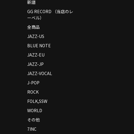
新譜
GG RECORD （当店のレ
ーベル）
全商品
JAZZ-US
BLUE NOTE
JAZZ-EU
JAZZ-JP
JAZZ-VOCAL
J-POP
ROCK
FOLK,SSW
WORLD
その他
7INC