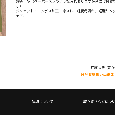
盤質：A-（ペーパースレのような汚れありますが音には影響
し）
ジャケット：エンボス加工、縁スレ、軽度角潰れ、軽度リン
ェア。
在庫状態 : 売
只今お取扱い出来ま
買取について
取り置きなどにつ