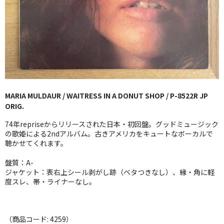
GG RECORD （当店のレーベル）
全商品
JAZZ-US
BLUE NOTE
MARIA MULDAUR / WAITRESS IN A DONUT SHOP / P-8522R JP
JAZZ-EU
ORIG.
JAZZ-JP
74年repriseからリリースされた日本・初回盤。グッドミュージック
の歌姫による2ndアルバム。古きアメリカをキュートなボーカルで
JAZZ-VOCAL
聴かせてくれます。
盤質：A-
J-POP
ジャケット：表右上シール剥がし跡（ベタつきなし）、縁・角に軽
度スレ、帯・ライナーなし。
ROCK
FOLK,SSW
（商品コード: 4259）