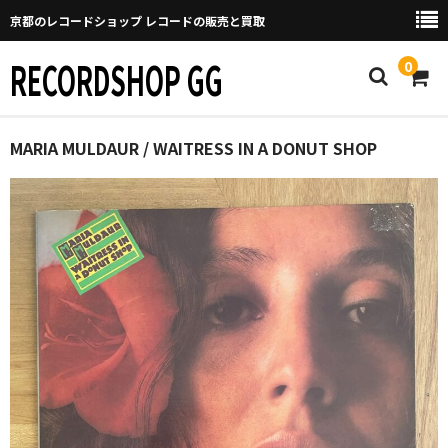
京都のレコードショップ レコードの販売と買取
RECORDSHOP GG
0
Home
MARIA MULDAUR / WAITRESS IN A DONUT SHOP
マイページ
GGについて
買取について
取り置きなどについて
Categories
New Arrivals
新譜