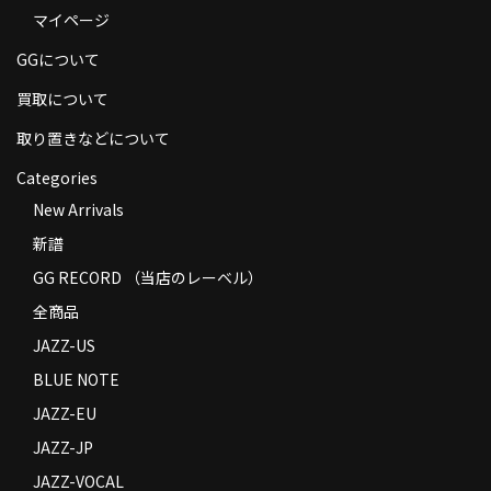
マイページ
商品の発送
GGについて
お支払い方法
買取について
返品
取り置きなどについて
コンディション
Categories
Privacy Policy
New Arrivals
新譜
特定商取引法に基づく表示
GG RECORD （当店のレーベル）
Contact
全商品
JAZZ-US
BLUE NOTE
JAZZ-EU
JAZZ-JP
JAZZ-VOCAL