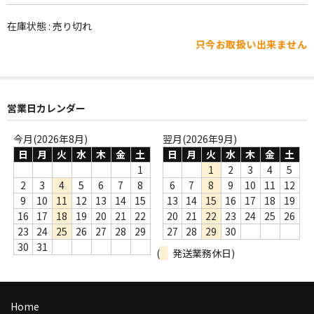
WORLD
在庫状態 : 売り切れ
その他
只今お取扱い出来ません
7INC
レア盤（1万円以上）
営業日カレンダー
Webのみ no.1
今月(2026年8月)
翌月(2026年9月)
Webのみ no.2
日
月
火
水
木
金
土
日
月
火
水
木
金
土
1
1
2
3
4
5
Webのみ no.3
2
3
4
5
6
7
8
6
7
8
9
10
11
12
9
10
11
12
13
14
15
13
14
15
16
17
18
19
Webのみ no.4
16
17
18
19
20
21
22
20
21
22
23
24
25
26
23
24
25
26
27
28
29
27
28
29
30
売り切れ
30
31
(
発送業務休日)
Help
送料
Home