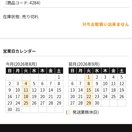
WORLD
（商品コード: 4284）
その他
在庫状態 : 売り切れ
只今お取扱い出来ません
7INC
レア盤（1万円以上）
Webのみ no.1
営業日カレンダー
Webのみ no.2
今月(2026年8月)
翌月(2026年9月)
日
月
火
水
木
金
土
日
月
火
水
木
金
土
Webのみ no.3
1
1
2
3
4
5
2
3
4
5
6
7
8
6
7
8
9
10
11
12
Webのみ no.4
9
10
11
12
13
14
15
13
14
15
16
17
18
19
16
17
18
19
20
21
22
20
21
22
23
24
25
26
売り切れ
23
24
25
26
27
28
29
27
28
29
30
30
31
(
発送業務休日)
Help
送料