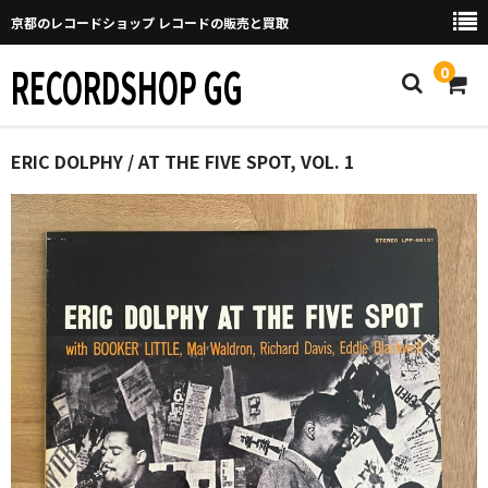
京都のレコードショップ レコードの販売と買取
RECORDSHOP GG
0
Home
ERIC DOLPHY / AT THE FIVE SPOT, VOL. 1
マイページ
GGについて
買取について
取り置きなどについて
Categories
New Arrivals
新譜