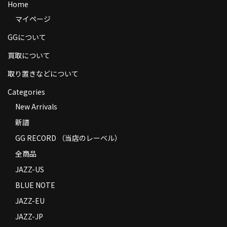
Home
商品の発送
マイページ
お支払い方法
GGについて
返品
買取について
取り置きなどについて
コンディション
Categories
Privacy Policy
New Arrivals
特定商取引法に基づく表示
新譜
Contact
GG RECORD （当店のレーベル）
全商品
JAZZ-US
BLUE NOTE
JAZZ-EU
JAZZ-JP