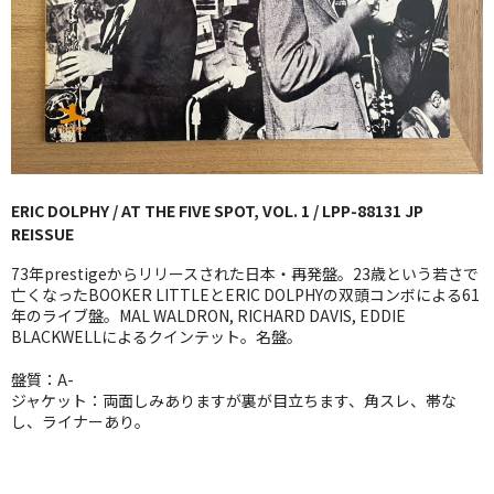
GG RECORD （当店のレーベル）
全商品
JAZZ-US
BLUE NOTE
ERIC DOLPHY / AT THE FIVE SPOT, VOL. 1 / LPP-88131 JP
JAZZ-EU
REISSUE
JAZZ-JP
73年prestigeからリリースされた日本・再発盤。23歳という若さで
亡くなったBOOKER LITTLEとERIC DOLPHYの双頭コンボによる61
JAZZ-VOCAL
年のライブ盤。MAL WALDRON, RICHARD DAVIS, EDDIE
BLACKWELLによるクインテット。名盤。
J-POP
盤質：A-
ジャケット：両面しみありますが裏が目立ちます、角スレ、帯な
ROCK
し、ライナーあり。
FOLK,SSW