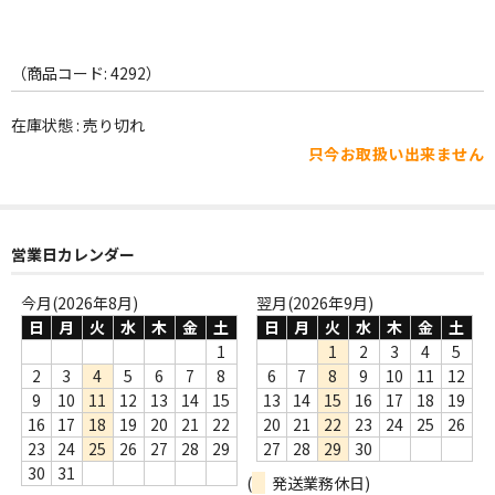
WORLD
その他
（商品コード: 4292）
7INC
在庫状態 : 売り切れ
レア盤（1万円以上）
只今お取扱い出来ません
Webのみ no.1
Webのみ no.2
営業日カレンダー
Webのみ no.3
今月(2026年8月)
翌月(2026年9月)
日
月
火
水
木
金
土
日
月
火
水
木
金
土
Webのみ no.4
1
1
2
3
4
5
2
3
4
5
6
7
8
6
7
8
9
10
11
12
売り切れ
9
10
11
12
13
14
15
13
14
15
16
17
18
19
Help
16
17
18
19
20
21
22
20
21
22
23
24
25
26
23
24
25
26
27
28
29
27
28
29
30
送料
30
31
(
発送業務休日)