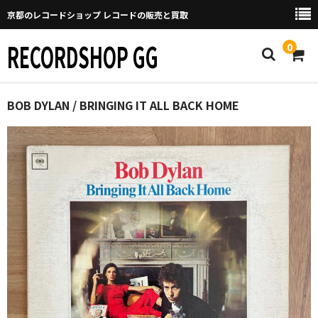
京都のレコードショップ レコードの販売と買取
RECORDSHOP GG
0
Home
BOB DYLAN / BRINGING IT ALL BACK HOME
マイページ
GGについて
買取について
取り置きなどについて
Categories
New Arrivals
新譜