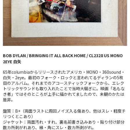
GG RECORD （当店のレーベル）
全商品
JAZZ-US
BLUE NOTE
BOB DYLAN / BRINGING IT ALL BACK HOME / CL2328 US MONO
JAZZ-EU
2EYE 白矢
JAZZ-JP
65年columbiaからリリースされたアメリカ・MONO・360sound・
白矢・2eye。最初のフォーク・ロックと言われてるディランの5枚
JAZZ-VOCAL
目のアルバム。それまでのアコースティックフォークから、エレク
トリックサウンドも取り入れたことで当時大騒ぎに。映画「名もな
き者」ではそのところが上手に描かれてましたので、未観のかたは
J-POP
是非。
ROCK
盤質：B+（両面ラストに周回ノイズ入る傷あり、他はスレ・軽度チ
リつくとこあり）
FOLK,SSW
ジャケット：両面汚れ・すれ、裏名前書き込みあり・貼り付け部分
数カ所剥がれあり、縁・角にスレ・数カ所剥がれ。