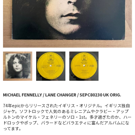
GG RECORD （当店のレーベル）
全商品
JAZZ-US
BLUE NOTE
JAZZ-EU
JAZZ-JP
JAZZ-VOCAL
MICHAEL FENNELLY / LANE CHANGER / SEPC80230 UK ORIG.
J-POP
74年epicからリリースされたイギリス・オリジナル。イギリス独自
ROCK
ジャケ。ソフトロックで人気のあるミレニアムやクラビー・アップ
ルトンのマイケル・フェネリーのソロ・1st。多才過ぎたのか、ハー
ドロックやポップ、バラードなどバラエティに富んだアルバムにな
FOLK,SSW
ってます。