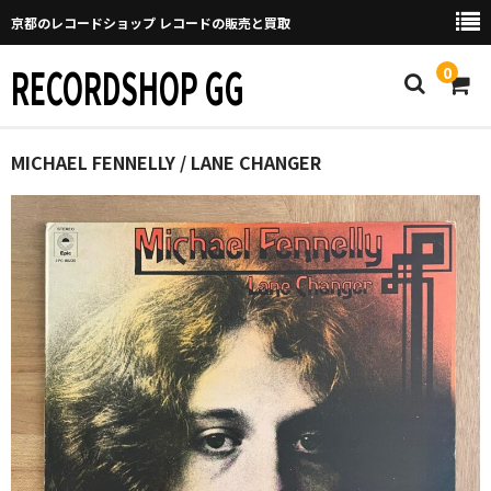
京都のレコードショップ レコードの販売と買取
RECORDSHOP GG
0
Home
MICHAEL FENNELLY / LANE CHANGER
マイページ
GGについて
買取について
取り置きなどについて
Categories
New Arrivals
新譜