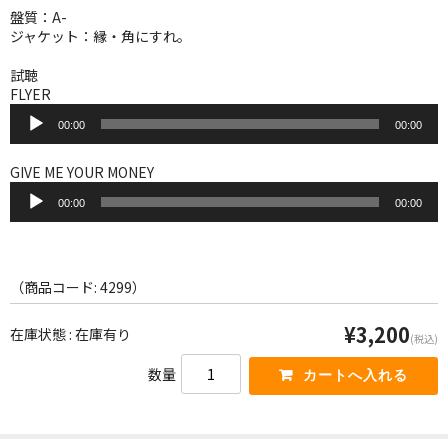
WORLD
盤質：A-
ジャケット：縁・角にすれ。
その他
試聴
7INC
FLYER
音
00:00
00:00
レア盤（1万円以上）
声
プ
レ
GIVE ME YOUR MONEY
Webのみ no.1
ー
音
ヤ
00:00
00:00
声
Webのみ no.2
ー
プ
レ
Webのみ no.3
ー
ヤ
（商品コード: 4299）
Webのみ no.4
ー
¥3,200
在庫状態 : 在庫有り
売り切れ
(税込)
数量
Help
送料