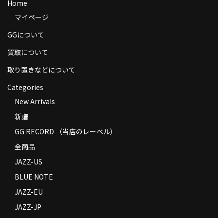
Home
商品の発送
マイページ
お支払い方法
GGについて
返品
買取について
取り置きなどについて
コンディション
Categories
Privacy Policy
New Arrivals
特定商取引法に基づく表示
新譜
GG RECORD （当店のレーベル）
Contact
全商品
JAZZ-US
BLUE NOTE
JAZZ-EU
JAZZ-JP