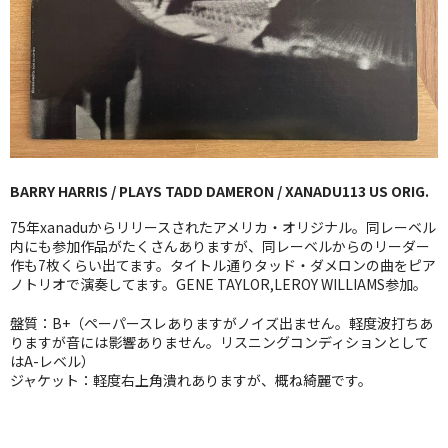
GG RECORD （当店のレーベル）
全商品
JAZZ-US
BLUE NOTE
BARRY HARRIS / PLAYS TADD DAMERON / XANADU113 US ORIG.
JAZZ-EU
75年xanaduからリリースされたアメリカ・オリジナル。同レーベル
JAZZ-JP
内にも参加作品がたくさんありますが、同レーベルからのリーダー
作も7枚くらい出てます。タイトル通りタッド・ダメロンの曲をピア
ノトリオで演奏してます。GENE TAYLOR,LEROY WILLIAMS参加。
JAZZ-VOCAL
盤質：B+（ペーパースレありますがノイズ出ません。軽度波打ちあ
J-POP
りますが音には影響ありません。リスニングコンディションとして
はA-レベル）
ROCK
ジャケット：軽度右上角潰れありますが、概ね綺麗です。
FOLK,SSW