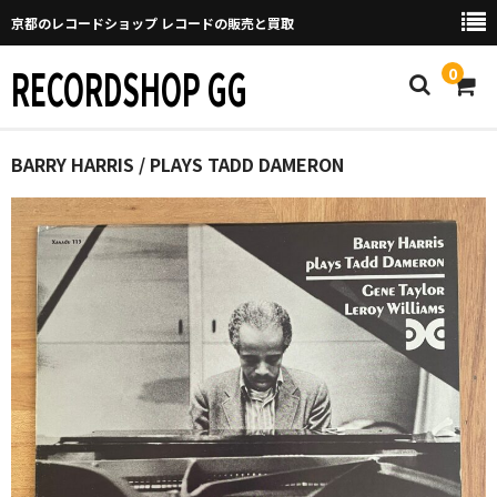
京都のレコードショップ レコードの販売と買取
RECORDSHOP GG
0
Home
BARRY HARRIS / PLAYS TADD DAMERON
マイページ
GGについて
買取について
取り置きなどについて
Categories
New Arrivals
新譜