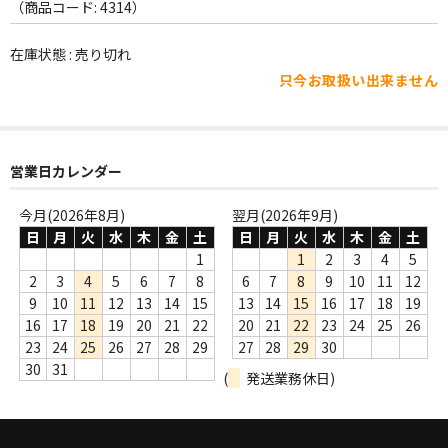
WORLD
（商品コード: 4314）
その他
在庫状態 : 売り切れ
只今お取扱い出来ません
7INC
レア盤（1万円以上）
営業日カレンダー
Webのみ no.1
Webのみ no.2
今月(2026年8月)
翌月(2026年9月)
日
月
火
水
木
金
土
日
月
火
水
木
金
土
Webのみ no.3
1
1
2
3
4
5
2
3
4
5
6
7
8
6
7
8
9
10
11
12
Webのみ no.4
9
10
11
12
13
14
15
13
14
15
16
17
18
19
16
17
18
19
20
21
22
20
21
22
23
24
25
26
売り切れ
23
24
25
26
27
28
29
27
28
29
30
30
31
(
発送業務休日)
Help
送料