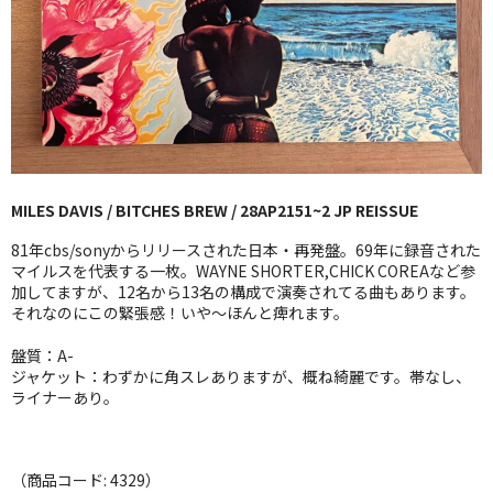
GG RECORD （当店のレーベル）
全商品
JAZZ-US
BLUE NOTE
MILES DAVIS / BITCHES BREW / 28AP2151~2 JP REISSUE
JAZZ-EU
81年cbs/sonyからリリースされた日本・再発盤。69年に録音された
JAZZ-JP
マイルスを代表する一枚。WAYNE SHORTER,CHICK COREAなど参
加してますが、12名から13名の構成で演奏されてる曲もあります。
それなのにこの緊張感！いや〜ほんと痺れます。
JAZZ-VOCAL
盤質：A-
J-POP
ジャケット：わずかに角スレありますが、概ね綺麗です。帯なし、
ライナーあり。
ROCK
FOLK,SSW
（商品コード: 4329）