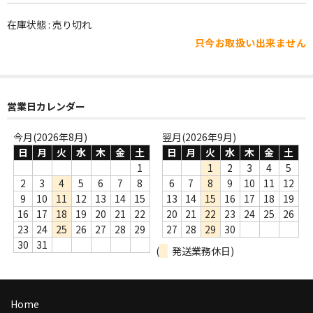
WORLD
在庫状態 : 売り切れ
その他
只今お取扱い出来ません
7INC
レア盤（1万円以上）
営業日カレンダー
Webのみ no.1
今月(2026年8月)
翌月(2026年9月)
Webのみ no.2
日
月
火
水
木
金
土
日
月
火
水
木
金
土
1
1
2
3
4
5
Webのみ no.3
2
3
4
5
6
7
8
6
7
8
9
10
11
12
9
10
11
12
13
14
15
13
14
15
16
17
18
19
Webのみ no.4
16
17
18
19
20
21
22
20
21
22
23
24
25
26
23
24
25
26
27
28
29
27
28
29
30
売り切れ
30
31
(
発送業務休日)
Help
送料
Home