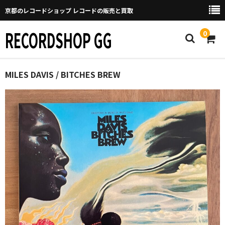
京都のレコードショップ レコードの販売と買取
RECORDSHOP GG
0
Home
MILES DAVIS / BITCHES BREW
マイページ
GGについて
買取について
取り置きなどについて
Categories
New Arrivals
新譜