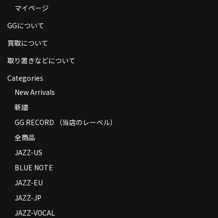
マイページ
商品の発送
GGについて
お支払い方法
買取について
返品
取り置きなどについて
コンディション
Categories
Privacy Policy
New Arrivals
新譜
特定商取引法に基づく表示
GG RECORD （当店のレーベル）
Contact
全商品
JAZZ-US
BLUE NOTE
JAZZ-EU
JAZZ-JP
JAZZ-VOCAL