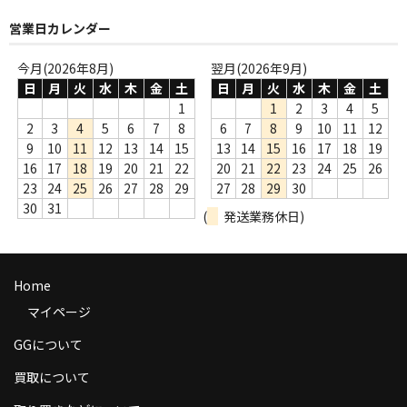
商品の発送
営業日カレンダー
お支払い方法
今月(2026年8月)
翌月(2026年9月)
日
月
火
水
木
金
土
日
月
火
水
木
金
土
返品
1
1
2
3
4
5
2
3
4
5
6
7
8
6
7
8
9
10
11
12
コンディション
9
10
11
12
13
14
15
13
14
15
16
17
18
19
16
17
18
19
20
21
22
20
21
22
23
24
25
26
Privacy Policy
23
24
25
26
27
28
29
27
28
29
30
特定商取引法に基づく表示
30
31
(
発送業務休日)
Contact
Home
マイページ
GGについて
買取について