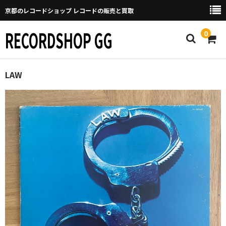
京都のレコードショップ レコードの販売と買取
RECORDSHOP GG
0
Home
LAW
マイページ
GGについて
買取について
取り置きなどについて
Categories
New Arrivals
新譜