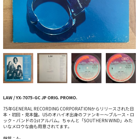
GG RECORD （当店のレーベル）
全商品
JAZZ-US
BLUE NOTE
JAZZ-EU
JAZZ-JP
JAZZ-VOCAL
LAW / YX-7075-GC JP ORIG. PROMO.
J-POP
75年GENERAL RECORDING CORPORATIONからリリースされた日
ROCK
本・初回・見本盤。USのオハイオ出身のファンキー〜ブルース・ロ
ック・バンドの1stアルバム。ちゃんと「SOUTHERN WIND」みた
いなメロウな曲も用意されてます。
FOLK,SSW
盤質：A-