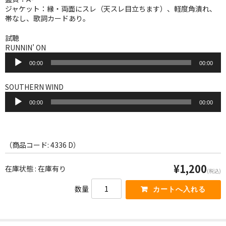
WORLD
ジャケット：縁・両面にスレ（天スレ目立ちます）、軽度角潰れ、
帯なし、歌詞カードあり。
その他
試聴
7INC
RUNNIN’ ON
音
00:00
00:00
レア盤（1万円以上）
声
プ
レ
SOUTHERN WIND
Webのみ no.1
ー
音
ヤ
00:00
00:00
声
Webのみ no.2
ー
プ
レ
Webのみ no.3
ー
ヤ
（商品コード: 4336 D）
Webのみ no.4
ー
¥1,200
在庫状態 : 在庫有り
売り切れ
(税込)
数量
Help
送料