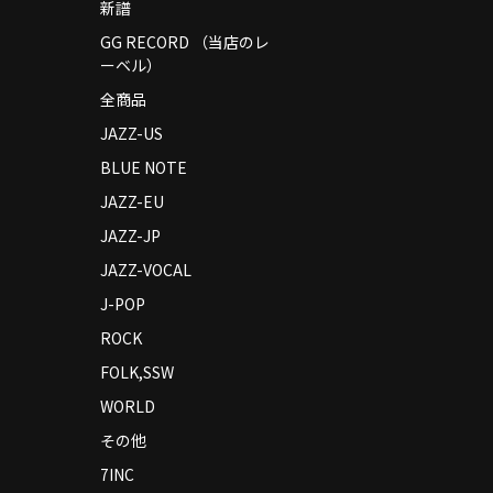
新譜
GG RECORD （当店のレ
ーベル）
全商品
JAZZ-US
BLUE NOTE
JAZZ-EU
JAZZ-JP
JAZZ-VOCAL
J-POP
ROCK
FOLK,SSW
WORLD
その他
7INC