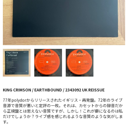
GG RECORD （当店のレーベル）
全商品
JAZZ-US
BLUE NOTE
JAZZ-EU
JAZZ-JP
JAZZ-VOCAL
KING CRIMSON / EARTHBOUND / 2343092 UK REISSUE
J-POP
77年polydorからリリースされたイギリス・再発盤。72年のライブ
ROCK
音源で音質が悪いと定評の一枚。それは、カセットからの録音だか
ら正規盤とは思えない音質ですが、しかし！これが癖になるのは私
だけでしょうか？ライブ感を感じれるような音質のような気がしま
FOLK,SSW
す。