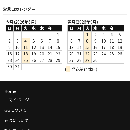
商品の発送
営業日カレンダー
お支払い方法
今月(2026年8月)
翌月(2026年9月)
日
月
火
水
木
金
土
日
月
火
水
木
金
土
返品
1
1
2
3
4
5
2
3
4
5
6
7
8
6
7
8
9
10
11
12
コンディション
9
10
11
12
13
14
15
13
14
15
16
17
18
19
16
17
18
19
20
21
22
20
21
22
23
24
25
26
Privacy Policy
23
24
25
26
27
28
29
27
28
29
30
特定商取引法に基づく表示
30
31
(
発送業務休日)
Contact
Home
マイページ
GGについて
買取について