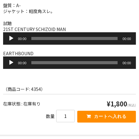
WORLD
盤質：A-
ジャケット：軽度角スレ。
その他
試聴
7INC
21ST CENTURY SCHIZOID MAN
音
00:00
00:00
レア盤（1万円以上）
声
プ
レ
EARTHBOUND
Webのみ no.1
ー
音
ヤ
00:00
00:00
声
Webのみ no.2
ー
プ
レ
Webのみ no.3
ー
ヤ
（商品コード: 4354）
Webのみ no.4
ー
¥1,800
在庫状態 : 在庫有り
売り切れ
(税込)
数量
Help
送料