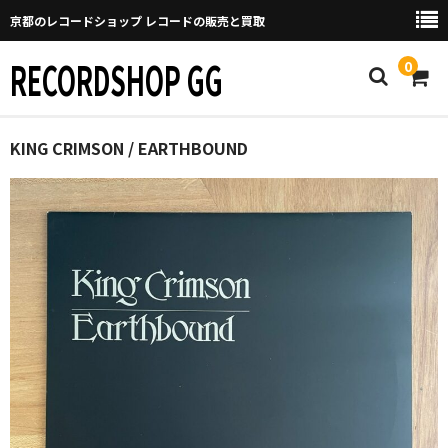
京都のレコードショップ レコードの販売と買取
RECORDSHOP GG
0
Home
KING CRIMSON / EARTHBOUND
マイページ
GGについて
買取について
取り置きなどについて
Categories
New Arrivals
新譜