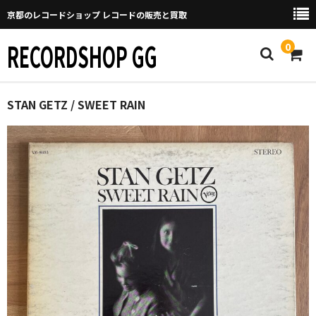
京都のレコードショップ レコードの販売と買取
RECORDSHOP GG
0
Home
STAN GETZ / SWEET RAIN
マイページ
GGについて
買取について
取り置きなどについて
Categories
New Arrivals
新譜