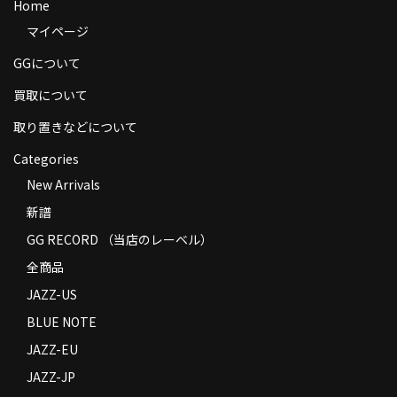
Home
商品の発送
マイページ
お支払い方法
GGについて
返品
買取について
取り置きなどについて
コンディション
Categories
Privacy Policy
New Arrivals
特定商取引法に基づく表示
新譜
GG RECORD （当店のレーベル）
Contact
全商品
JAZZ-US
BLUE NOTE
JAZZ-EU
JAZZ-JP