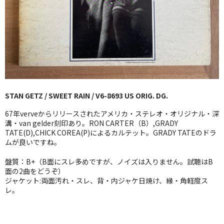
GG RECORD （当店のレーベル）
全商品
JAZZ-US
BLUE NOTE
STAN GETZ / SWEET RAIN / V6-8693 US ORIG. DG.
JAZZ-EU
67年verveからリリースされたアメリカ・ステレオ・オリジナル・深
JAZZ-JP
溝・van gelder刻印あり。RON CARTER（B）,GRADY
TATE(D),CHICK COREA(P)によるカルテット。GRADY TATEのドラ
ムが良いですね。
JAZZ-VOCAL
盤質：B+（B面にスレ多めですが、ノイズは入りません。試聴はB
J-POP
面の2曲をどうぞ）
ジャケット:両面汚れ・スレ、背・内ジャケ日焼け、縁・角軽度ス
ROCK
レ。
FOLK,SSW