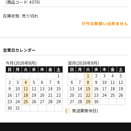
WORLD
（商品コード: 4379）
その他
在庫状態 : 売り切れ
只今お取扱い出来ません
7INC
レア盤（1万円以上）
営業日カレンダー
Webのみ no.1
Webのみ no.2
今月(2026年8月)
翌月(2026年9月)
日
月
火
水
木
金
土
日
月
火
水
木
金
土
Webのみ no.3
1
1
2
3
4
5
2
3
4
5
6
7
8
6
7
8
9
10
11
12
Webのみ no.4
9
10
11
12
13
14
15
13
14
15
16
17
18
19
16
17
18
19
20
21
22
20
21
22
23
24
25
26
売り切れ
23
24
25
26
27
28
29
27
28
29
30
30
31
(
発送業務休日)
Help
送料