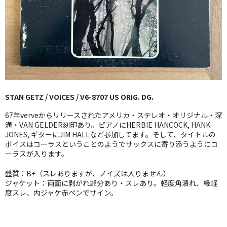
GG RECORD （当店のレーベル）
全商品
JAZZ-US
BLUE NOTE
STAN GETZ / VOICES / V6-8707 US ORIG. DG.
JAZZ-EU
67年verveからリリースされたアメリカ・ステレオ・オリジナル・深
JAZZ-JP
溝・VAN GELDER刻印あり。ピアノにHERBIE HANCOCK, HANK
JONES, ギターにJIM HALLなど参加してます。そして、タイトルの
ボイスはコーラスということのようでサックスに寄り添うようにコ
JAZZ-VOCAL
ーラスが入ります。
J-POP
盤質：B+（スレありますが、ノイズは入りません）
ジャケット：両面に剥がれ部分あり・スレあり。軽度角潰れ、縁軽
ROCK
度スレ、内ジャケ赤ペンでサイン。
FOLK,SSW