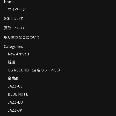
Home
商品の発送
マイページ
お支払い方法
GGについて
返品
買取について
取り置きなどについて
コンディション
Categories
Privacy Policy
New Arrivals
特定商取引法に基づく表示
新譜
GG RECORD （当店のレーベル）
Contact
全商品
JAZZ-US
BLUE NOTE
JAZZ-EU
JAZZ-JP