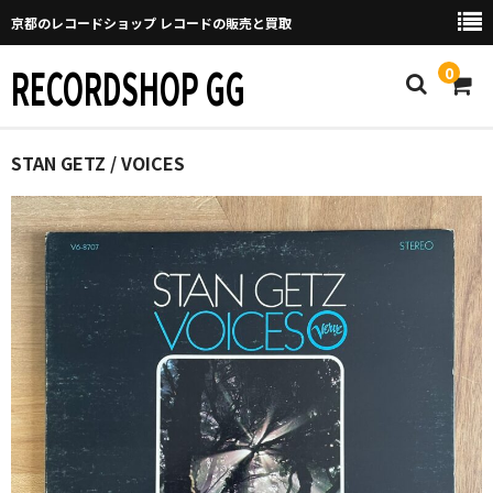
京都のレコードショップ レコードの販売と買取
RECORDSHOP GG
0
Home
STAN GETZ / VOICES
マイページ
GGについて
買取について
取り置きなどについて
Categories
New Arrivals
新譜