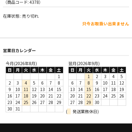
WORLD
（商品コード: 4378）
その他
在庫状態 : 売り切れ
只今お取扱い出来ません
7INC
レア盤（1万円以上）
営業日カレンダー
Webのみ no.1
Webのみ no.2
今月(2026年8月)
翌月(2026年9月)
日
月
火
水
木
金
土
日
月
火
水
木
金
土
Webのみ no.3
1
1
2
3
4
5
2
3
4
5
6
7
8
6
7
8
9
10
11
12
Webのみ no.4
9
10
11
12
13
14
15
13
14
15
16
17
18
19
16
17
18
19
20
21
22
20
21
22
23
24
25
26
売り切れ
23
24
25
26
27
28
29
27
28
29
30
30
31
(
発送業務休日)
Help
送料