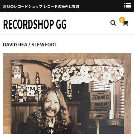
京都のレコードショップ レコードの販売と買取
RECORDSHOP GG
0
Home
DAVID REA / SLEWFOOT
マイページ
GGについて
買取について
取り置きなどについて
Categories
New Arrivals
新譜