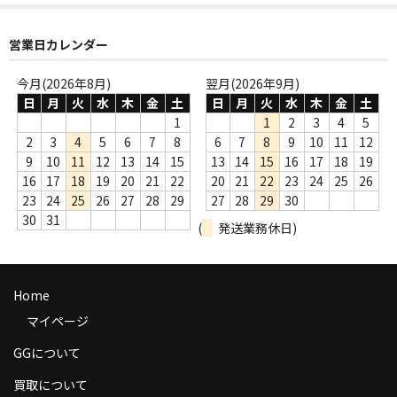
商品の発送
営業日カレンダー
お支払い方法
今月(2026年8月)
翌月(2026年9月)
返品
日
月
火
水
木
金
土
日
月
火
水
木
金
土
1
1
2
3
4
5
コンディション
2
3
4
5
6
7
8
6
7
8
9
10
11
12
9
10
11
12
13
14
15
13
14
15
16
17
18
19
Privacy Policy
16
17
18
19
20
21
22
20
21
22
23
24
25
26
23
24
25
26
27
28
29
27
28
29
30
特定商取引法に基づく表示
30
31
(
発送業務休日)
Contact
Home
マイページ
GGについて
買取について