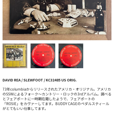
GG RECORD （当店のレーベル）
全商品
JAZZ-US
BLUE NOTE
JAZZ-EU
JAZZ-JP
JAZZ-VOCAL
DAVID REA / SLEWFOOT / KC32485 US ORIG.
J-POP
73年columbiaからリリースされたアメリカ・オリジナル。アメリカ
ROCK
のSSWによるフォーク〜カントリー・ロックの3rdアルバム。調べる
とフェアポートに一時期在籍したようで、フェアポートの
「ROSIE」をカヴァーしてます。BUDDY CAGEのペダルスティール
FOLK,SSW
がとてもいい仕事してます。