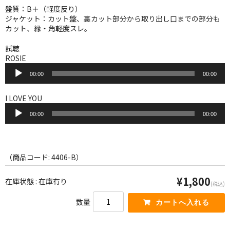
WORLD
盤質：B＋（軽度反り）
ジャケット：カット盤、裏カット部分から取り出し口までの部分も
その他
カット、縁・角軽度スレ。
7INC
試聴
ROSIE
レア盤（1万円以上）
音
00:00
00:00
声
プ
Webのみ no.1
レ
I LOVE YOU
ー
音
Webのみ no.2
ヤ
00:00
00:00
声
ー
プ
Webのみ no.3
レ
ー
Webのみ no.4
ヤ
（商品コード: 4406-B）
ー
売り切れ
¥1,800
在庫状態 : 在庫有り
(税込)
Help
数量
送料