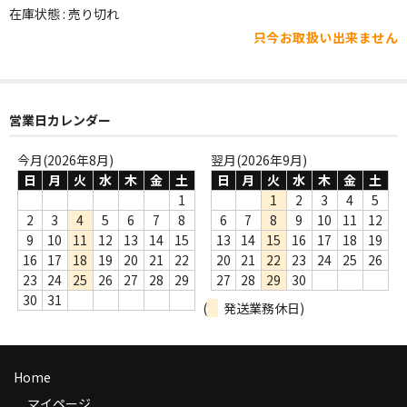
WORLD
在庫状態 : 売り切れ
只今お取扱い出来ません
その他
7INC
レア盤（1万円以上）
営業日カレンダー
Webのみ no.1
今月(2026年8月)
翌月(2026年9月)
日
月
火
水
木
金
土
日
月
火
水
木
金
土
Webのみ no.2
1
1
2
3
4
5
2
3
4
5
6
7
8
6
7
8
9
10
11
12
Webのみ no.3
9
10
11
12
13
14
15
13
14
15
16
17
18
19
16
17
18
19
20
21
22
20
21
22
23
24
25
26
Webのみ no.4
23
24
25
26
27
28
29
27
28
29
30
30
31
(
発送業務休日)
売り切れ
Help
Home
送料
マイページ