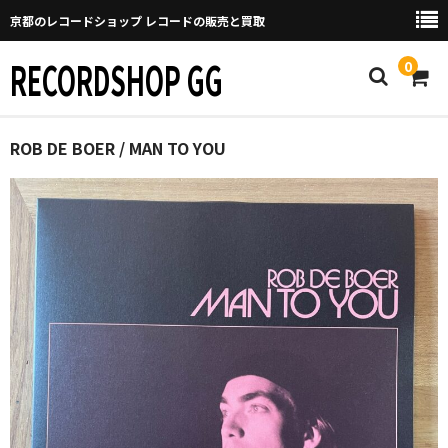
京都のレコードショップ レコードの販売と買取
RECORDSHOP GG
0
Home
ROB DE BOER / MAN TO YOU
マイページ
GGについて
買取について
取り置きなどについて
Categories
New Arrivals
新譜