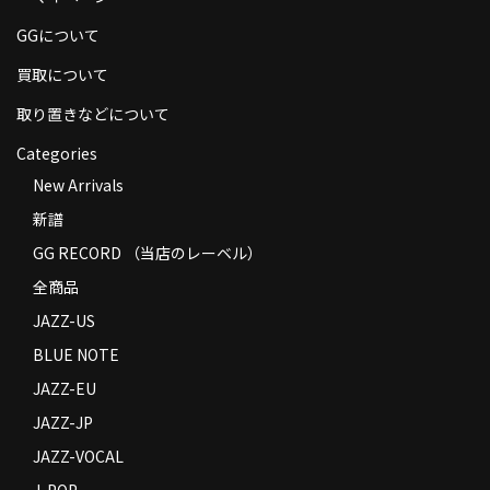
商品の発送
GGについて
お支払い方法
買取について
返品
取り置きなどについて
Categories
コンディション
New Arrivals
Privacy Policy
新譜
特定商取引法に基づく表示
GG RECORD （当店のレーベル）
全商品
Contact
JAZZ-US
BLUE NOTE
JAZZ-EU
JAZZ-JP
JAZZ-VOCAL
J-POP