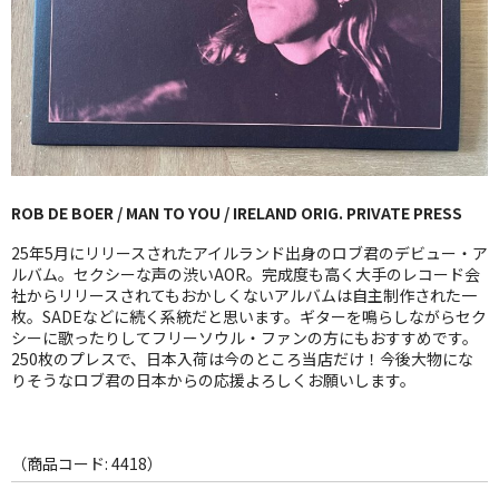
GG RECORD （当店のレーベル）
全商品
JAZZ-US
BLUE NOTE
ROB DE BOER / MAN TO YOU / IRELAND ORIG. PRIVATE PRESS
JAZZ-EU
25年5月にリリースされたアイルランド出身のロブ君のデビュー・ア
JAZZ-JP
ルバム。セクシーな声の渋いAOR。完成度も高く大手のレコード会
社からリリースされてもおかしくないアルバムは自主制作された一
枚。SADEなどに続く系統だと思います。ギターを鳴らしながらセク
JAZZ-VOCAL
シーに歌ったりしてフリーソウル・ファンの方にもおすすめです。
250枚のプレスで、日本入荷は今のところ当店だけ！今後大物にな
J-POP
りそうなロブ君の日本からの応援よろしくお願いします。
ROCK
FOLK,SSW
（商品コード: 4418）