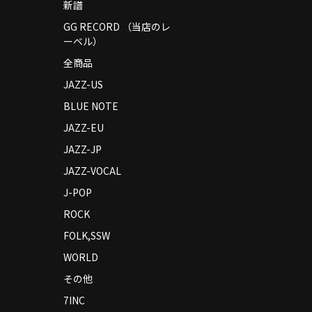
新譜
GG RECORD （当店のレ
ーベル）
全商品
JAZZ-US
BLUE NOTE
JAZZ-EU
JAZZ-JP
JAZZ-VOCAL
J-POP
ROCK
FOLK,SSW
WORLD
その他
7INC