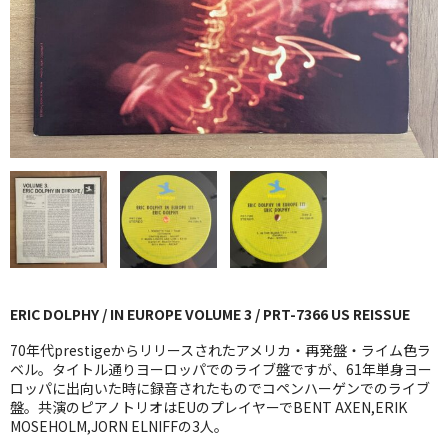
GG RECORD （当店のレーベル）
全商品
JAZZ-US
BLUE NOTE
JAZZ-EU
JAZZ-JP
JAZZ-VOCAL
ERIC DOLPHY / IN EUROPE VOLUME 3 / PRT-7366 US REISSUE
J-POP
70年代prestigeからリリースされたアメリカ・再発盤・ライム色ラ
ROCK
ベル。タイトル通りヨーロッパでのライブ盤ですが、61年単身ヨー
ロッパに出向いた時に録音されたものでコペンハーゲンでのライブ
盤。共演のピアノトリオはEUのプレイヤーでBENT AXEN,ERIK
FOLK,SSW
MOSEHOLM,JORN ELNIFFの3人。