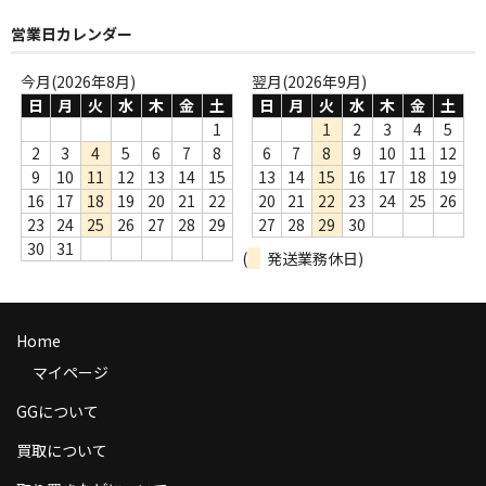
商品の発送
営業日カレンダー
お支払い方法
今月(2026年8月)
翌月(2026年9月)
日
月
火
水
木
金
土
日
月
火
水
木
金
土
返品
1
1
2
3
4
5
2
3
4
5
6
7
8
6
7
8
9
10
11
12
コンディション
9
10
11
12
13
14
15
13
14
15
16
17
18
19
16
17
18
19
20
21
22
20
21
22
23
24
25
26
Privacy Policy
23
24
25
26
27
28
29
27
28
29
30
特定商取引法に基づく表示
30
31
(
発送業務休日)
Contact
Home
マイページ
GGについて
買取について