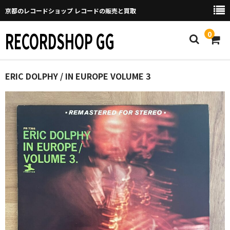
京都のレコードショップ レコードの販売と買取
RECORDSHOP GG
0
Home
ERIC DOLPHY / IN EUROPE VOLUME 3
マイページ
GGについて
買取について
取り置きなどについて
Categories
New Arrivals
新譜