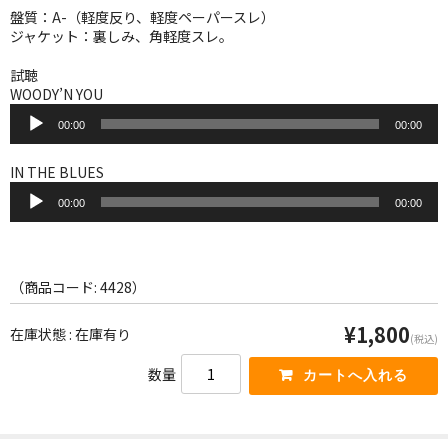
WORLD
盤質：A-（軽度反り、軽度ペーパースレ）
ジャケット：裏しみ、角軽度スレ。
その他
試聴
7INC
WOODY’N YOU
音
00:00
00:00
レア盤（1万円以上）
声
プ
レ
IN THE BLUES
Webのみ no.1
ー
音
ヤ
00:00
00:00
声
Webのみ no.2
ー
プ
レ
Webのみ no.3
ー
ヤ
（商品コード: 4428）
Webのみ no.4
ー
¥1,800
在庫状態 : 在庫有り
売り切れ
(税込)
数量
Help
送料