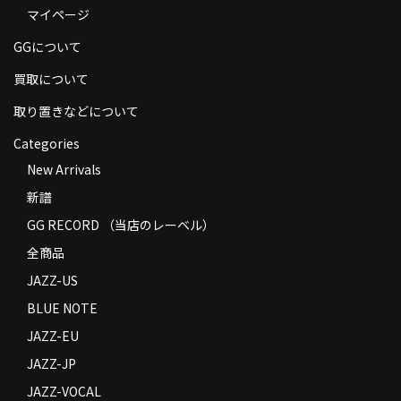
マイページ
商品の発送
GGについて
お支払い方法
買取について
返品
取り置きなどについて
コンディション
Categories
Privacy Policy
New Arrivals
新譜
特定商取引法に基づく表示
GG RECORD （当店のレーベル）
Contact
全商品
JAZZ-US
BLUE NOTE
JAZZ-EU
JAZZ-JP
JAZZ-VOCAL