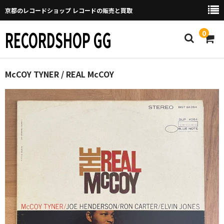
京都のレコードショップ レコードの販売と買取
RECORDSHOP GG
0
Home
McCOY TYNER / REAL McCOY
マイページ
GGについて
買取について
取り置きなどについて
Categories
New Arrivals
新譜