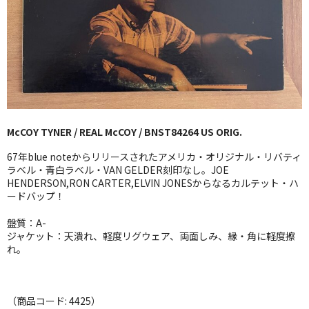
GG RECORD （当店のレーベル）
全商品
JAZZ-US
BLUE NOTE
McCOY TYNER / REAL McCOY / BNST84264 US ORIG.
JAZZ-EU
67年blue noteからリリースされたアメリカ・オリジナル・リバティ
JAZZ-JP
ラベル・青白ラベル・VAN GELDER刻印なし。JOE
HENDERSON,RON CARTER,ELVIN JONESからなるカルテット・ハ
ードバップ！
JAZZ-VOCAL
盤質：A-
J-POP
ジャケット：天潰れ、軽度リグウェア、両面しみ、縁・角に軽度擦
れ。
ROCK
FOLK,SSW
（商品コード: 4425）