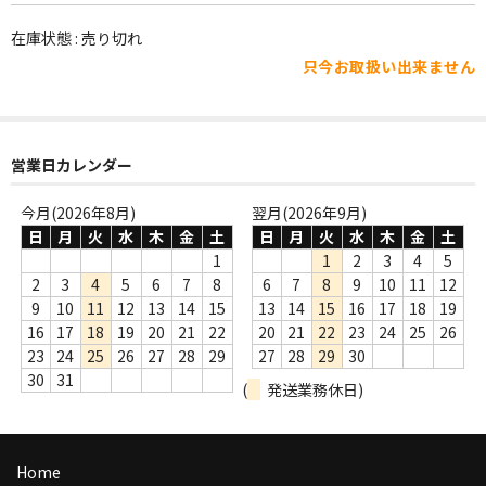
WORLD
在庫状態 : 売り切れ
その他
只今お取扱い出来ません
7INC
レア盤（1万円以上）
営業日カレンダー
Webのみ no.1
今月(2026年8月)
翌月(2026年9月)
Webのみ no.2
日
月
火
水
木
金
土
日
月
火
水
木
金
土
1
1
2
3
4
5
Webのみ no.3
2
3
4
5
6
7
8
6
7
8
9
10
11
12
9
10
11
12
13
14
15
13
14
15
16
17
18
19
Webのみ no.4
16
17
18
19
20
21
22
20
21
22
23
24
25
26
23
24
25
26
27
28
29
27
28
29
30
売り切れ
30
31
(
発送業務休日)
Help
送料
Home