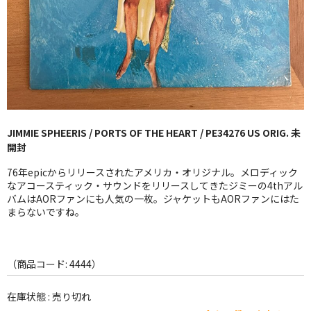
GG RECORD （当店のレーベル）
全商品
JAZZ-US
BLUE NOTE
JIMMIE SPHEERIS / PORTS OF THE HEART / PE34276 US ORIG. 未
JAZZ-EU
開封
JAZZ-JP
76年epicからリリースされたアメリカ・オリジナル。メロディック
なアコースティック・サウンドをリリースしてきたジミーの4thアル
JAZZ-VOCAL
バムはAORファンにも人気の一枚。ジャケットもAORファンにはた
まらないですね。
J-POP
ROCK
（商品コード: 4444）
FOLK,SSW
在庫状態 : 売り切れ