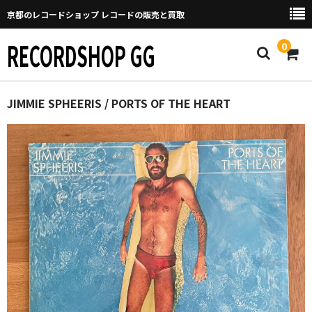
京都のレコードショップ レコードの販売と買取
RECORDSHOP GG
0
Home
JIMMIE SPHEERIS / PORTS OF THE HEART
マイページ
GGについて
買取について
取り置きなどについて
Categories
New Arrivals
新譜