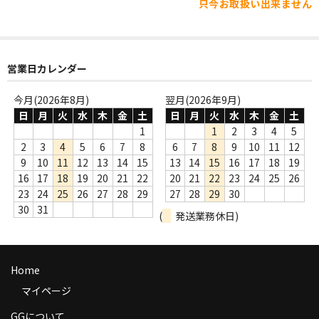
WORLD
只今お取扱い出来ません
その他
7INC
営業日カレンダー
レア盤（1万円以上）
今月(2026年8月)
翌月(2026年9月)
日
月
火
水
木
金
土
日
月
火
水
木
金
土
Webのみ no.1
1
1
2
3
4
5
2
3
4
5
6
7
8
6
7
8
9
10
11
12
Webのみ no.2
9
10
11
12
13
14
15
13
14
15
16
17
18
19
16
17
18
19
20
21
22
20
21
22
23
24
25
26
Webのみ no.3
23
24
25
26
27
28
29
27
28
29
30
30
31
Webのみ no.4
(
発送業務休日)
売り切れ
Home
Help
マイページ
送料
GGについて