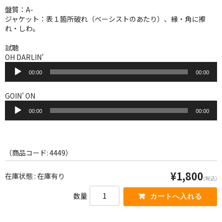
WORLD
盤質：A-
ジャケット：表１箇所破れ（ベーシストのあたり）、縁・角に擦
その他
れ・しわ。
7INC
試聴
OH DARLIN’
レア盤（1万円以上）
音
00:00
00:00
声
プ
Webのみ no.1
レ
GOIN’ ON
ー
音
Webのみ no.2
ヤ
00:00
00:00
声
ー
プ
Webのみ no.3
レ
ー
Webのみ no.4
ヤ
（商品コード: 4449）
ー
売り切れ
¥1,800
在庫状態 : 在庫有り
(税込)
Help
数量
送料