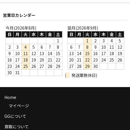
商品の発送
営業日カレンダー
お支払い方法
今月(2026年8月)
翌月(2026年9月)
返品
日
月
火
水
木
金
土
日
月
火
水
木
金
土
1
1
2
3
4
5
コンディション
2
3
4
5
6
7
8
6
7
8
9
10
11
12
9
10
11
12
13
14
15
13
14
15
16
17
18
19
Privacy Policy
16
17
18
19
20
21
22
20
21
22
23
24
25
26
23
24
25
26
27
28
29
27
28
29
30
特定商取引法に基づく表示
30
31
(
発送業務休日)
Contact
Home
マイページ
GGについて
買取について