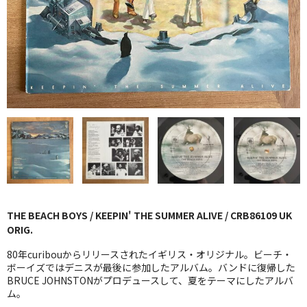
GG RECORD （当店のレーベル）
全商品
JAZZ-US
BLUE NOTE
JAZZ-EU
JAZZ-JP
JAZZ-VOCAL
THE BEACH BOYS / KEEPIN' THE SUMMER ALIVE / CRB86109 UK
J-POP
ORIG.
ROCK
80年curibouからリリースされたイギリス・オリジナル。ビーチ・
ボーイズではデニスが最後に参加したアルバム。バンドに復帰した
BRUCE JOHNSTONがプロデュースして、夏をテーマにしたアルバ
FOLK,SSW
ム。