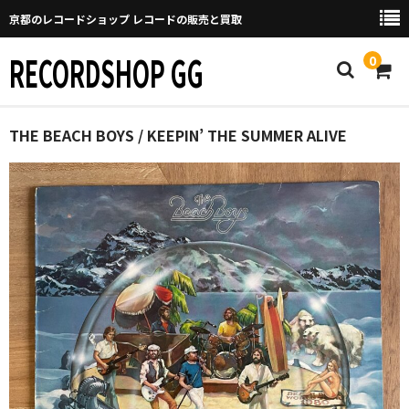
京都のレコードショップ レコードの販売と買取
RECORDSHOP GG
0
Home
THE BEACH BOYS / KEEPIN’ THE SUMMER ALIVE
マイページ
GGについて
買取について
取り置きなどについて
Categories
New Arrivals
新譜