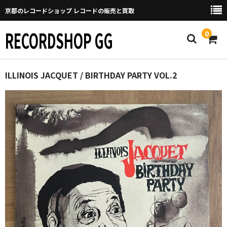
京都のレコードショップ レコードの販売と買取
RECORDSHOP GG
0
Home
ILLINOIS JACQUET / BIRTHDAY PARTY VOL.2
マイページ
GGについて
買取について
取り置きなどについて
Categories
New Arrivals
新譜