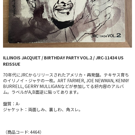
GG RECORD （当店のレーベル）
全商品
JAZZ-US
BLUE NOTE
ILLINOIS JACQUET / BIRTHDAY PARTY VOL.2 / JRC-11434 US
JAZZ-EU
REISSUE
JAZZ-JP
70年代にJRCからリリースされたアメリカ・再発盤。テキサス育ち
のイリノイ・ジャケの一枚。ART FARMER, JOE NEWMAN, KENNY
JAZZ-VOCAL
BURRELL, GERRY MULLIGANなどが参加してる好内容のアルバ
ム。ラベルがA,B面逆に貼ってあります。
J-POP
盤質：A-
ジャケット：両面しみ、裏しわ、角スレ。
ROCK
FOLK,SSW
（商品コード: 4464）