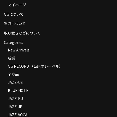
マイページ
商品の発送
GGについて
お支払い方法
買取について
返品
取り置きなどについて
コンディション
Categories
Privacy Policy
New Arrivals
新譜
特定商取引法に基づく表示
GG RECORD （当店のレーベル）
Contact
全商品
JAZZ-US
BLUE NOTE
JAZZ-EU
JAZZ-JP
JAZZ-VOCAL