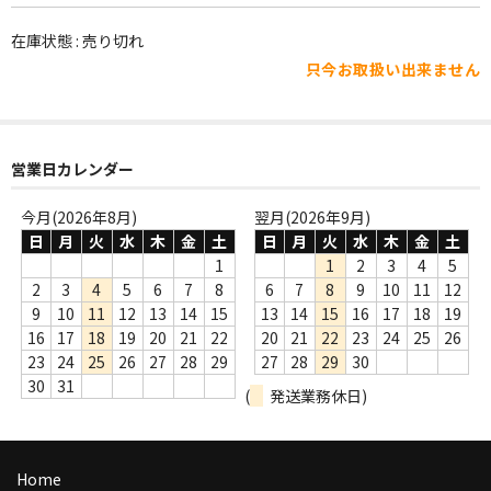
WORLD
在庫状態 : 売り切れ
その他
只今お取扱い出来ません
7INC
レア盤（1万円以上）
営業日カレンダー
Webのみ no.1
今月(2026年8月)
翌月(2026年9月)
Webのみ no.2
日
月
火
水
木
金
土
日
月
火
水
木
金
土
1
1
2
3
4
5
Webのみ no.3
2
3
4
5
6
7
8
6
7
8
9
10
11
12
9
10
11
12
13
14
15
13
14
15
16
17
18
19
Webのみ no.4
16
17
18
19
20
21
22
20
21
22
23
24
25
26
23
24
25
26
27
28
29
27
28
29
30
売り切れ
30
31
(
発送業務休日)
Help
送料
Home