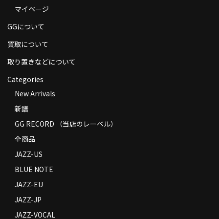
マイページ
商品の発送
GGについて
お支払い方法
買取について
返品
取り置きなどについて
コンディション
Categories
Privacy Policy
New Arrivals
新譜
特定商取引法に基づく表示
GG RECORD （当店のレーベル）
Contact
全商品
JAZZ-US
BLUE NOTE
JAZZ-EU
JAZZ-JP
JAZZ-VOCAL