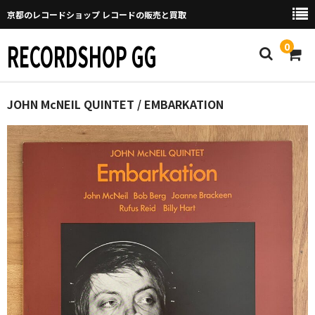
京都のレコードショップ レコードの販売と買取
RECORDSHOP GG
0
Home
JOHN McNEIL QUINTET / EMBARKATION
マイページ
GGについて
買取について
取り置きなどについて
Categories
New Arrivals
新譜