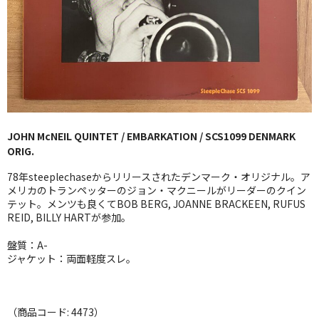
GG RECORD （当店のレーベル）
全商品
JAZZ-US
BLUE NOTE
JOHN McNEIL QUINTET / EMBARKATION / SCS1099 DENMARK
JAZZ-EU
ORIG.
JAZZ-JP
78年steeplechaseからリリースされたデンマーク・オリジナル。ア
メリカのトランペッターのジョン・マクニールがリーダーのクイン
JAZZ-VOCAL
テット。メンツも良くてBOB BERG, JOANNE BRACKEEN, RUFUS
REID, BILLY HARTが参加。
J-POP
盤質：A-
ジャケット：両面軽度スレ。
ROCK
FOLK,SSW
（商品コード: 4473）