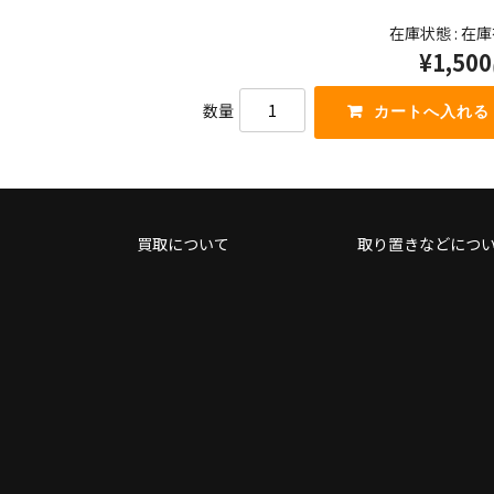
さ
っ
在庫状態 : 在
い。
て
¥1,500
く
だ
さ
数量
い。
買取について
取り置きなどにつ