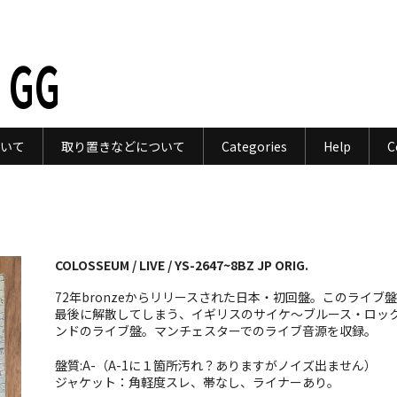
 GG
いて
取り置きなどについて
Categories
Help
C
COLOSSEUM / LIVE / YS-2647~8BZ JP ORIG.
72年bronzeからリリースされた日本・初回盤。このライブ
最後に解散してしまう、イギリスのサイケ〜ブルース・ロッ
ンドのライブ盤。マンチェスターでのライブ音源を収録。
盤質:A-（A-1に１箇所汚れ？ありますがノイズ出ません）
ジャケット：角軽度スレ、帯なし、ライナーあり。