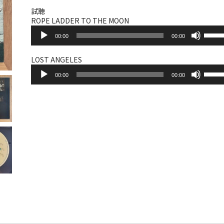
試聴
ROPE LADDER TO THE MOON
音
ボ
00:00
00:00
声
リ
プ
ュ
レ
ー
LOST ANGELES
ー
音
ム
ボ
ヤ
00:00
00:00
声
調
リ
ー
プ
節
ュ
レ
に
ー
ー
は
ム
ヤ
上
調
ー
下
節
矢
に
印
は
キ
上
ー
下
を
矢
使
印
っ
キ
て
ー
く
を
だ
使