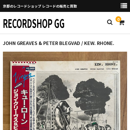
京都のレコードショップ レコードの販売と買取
RECORDSHOP GG
0
Home
JOHN GREAVES & PETER BLEGVAD / KEW. RHONE.
マイページ
GGについて
買取について
取り置きなどについて
Categories
New Arrivals
新譜