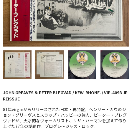
GG RECORD （当店のレーベル）
全商品
JAZZ-US
BLUE NOTE
JAZZ-EU
JAZZ-JP
JAZZ-VOCAL
JOHN GREAVES & PETER BLEGVAD / KEW. RHONE. / VIP-4098 JP
J-POP
REISSUE
ROCK
81年virginからリリースされた日本・再発盤。ヘンリー・カウのジ
ョン・グリーヴスとスラップ・ハッピーの詩人、ピーター・ブレグ
ヴァドが、天才的なヴォーカリスト、リザ・ハーマンを加えて作り
FOLK,SSW
上げた77年の話題作。プログレ〜ジャズ・ロック。