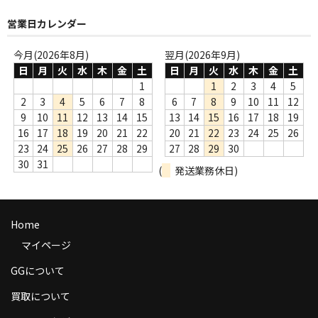
商品の発送
営業日カレンダー
お支払い方法
今月(2026年8月)
翌月(2026年9月)
日
月
火
水
木
金
土
日
月
火
水
木
金
土
返品
1
1
2
3
4
5
2
3
4
5
6
7
8
6
7
8
9
10
11
12
コンディション
9
10
11
12
13
14
15
13
14
15
16
17
18
19
Privacy Policy
16
17
18
19
20
21
22
20
21
22
23
24
25
26
23
24
25
26
27
28
29
27
28
29
30
特定商取引法に基づく表示
30
31
(
発送業務休日)
Contact
Home
マイページ
GGについて
買取について