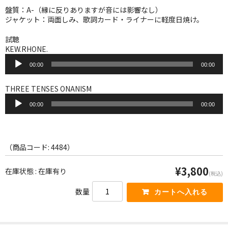
WORLD
盤質：A-（縁に反りありますが音には影響なし）
ジャケット：両面しみ、歌詞カード・ライナーに軽度日焼け。
その他
試聴
7INC
KEW.RHONE.
音
レア盤（1万円以上）
00:00
00:00
声
プ
レ
Webのみ no.1
THREE TENSES ONANISM
ー
音
ヤ
00:00
00:00
声
Webのみ no.2
ー
プ
レ
Webのみ no.3
ー
ヤ
（商品コード: 4484）
Webのみ no.4
ー
¥3,800
在庫状態 : 在庫有り
売り切れ
(税込)
数量
Help
送料