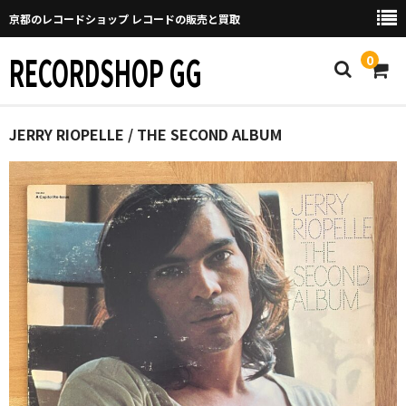
京都のレコードショップ レコードの販売と買取
RECORDSHOP GG
0
Home
JERRY RIOPELLE / THE SECOND ALBUM
マイページ
GGについて
買取について
取り置きなどについて
Categories
New Arrivals
新譜