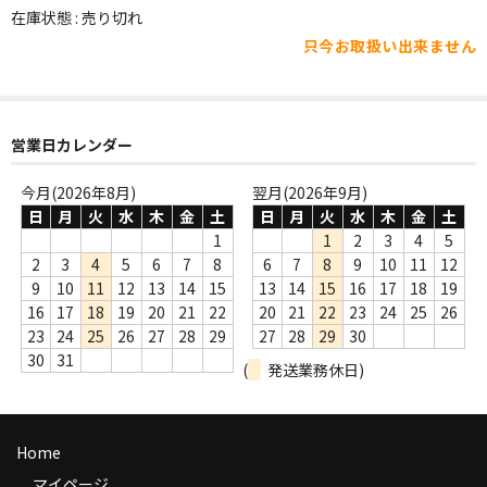
WORLD
在庫状態 : 売り切れ
只今お取扱い出来ません
その他
7INC
レア盤（1万円以上）
営業日カレンダー
Webのみ no.1
今月(2026年8月)
翌月(2026年9月)
日
月
火
水
木
金
土
日
月
火
水
木
金
土
Webのみ no.2
1
1
2
3
4
5
2
3
4
5
6
7
8
6
7
8
9
10
11
12
Webのみ no.3
9
10
11
12
13
14
15
13
14
15
16
17
18
19
16
17
18
19
20
21
22
20
21
22
23
24
25
26
Webのみ no.4
23
24
25
26
27
28
29
27
28
29
30
30
31
(
発送業務休日)
売り切れ
Help
Home
送料
マイページ