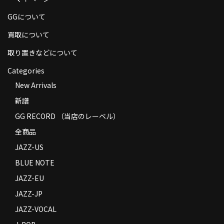
商品の発送
GGについて
お支払い方法
買取について
返品
取り置きなどについて
Categories
コンディション
New Arrivals
Privacy Policy
新譜
特定商取引法に基づく表示
GG RECORD （当店のレーベル）
全商品
Contact
JAZZ-US
BLUE NOTE
JAZZ-EU
JAZZ-JP
JAZZ-VOCAL