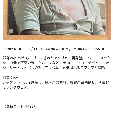
GG RECORD （当店のレーベル）
全商品
JAZZ-US
BLUE NOTE
JERRY RIOPELLE / THE SECOND ALBUM / SM-863 US REISSUE
JAZZ-EU
77年capitolからリリースされたアメリカ・再発盤。フィル・スペク
JAZZ-JP
ターの元で下積み後、グループなどに参加してソロ・デビューした
ジェリー・リオペルの2ndアルバム。男気溢れるスワンプ系SSW。
JAZZ-VOCAL
盤質：B+
ジャケット：2cm底裂け、縁・角にすれ、裏縁周囲色褪せ、両面軽
J-POP
度リングウェア。
ROCK
FOLK,SSW
（商品コード: 4491）