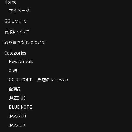
Home
商品の発送
マイページ
お支払い方法
GGについて
返品
買取について
取り置きなどについて
コンディション
Categories
Privacy Policy
New Arrivals
特定商取引法に基づく表示
新譜
GG RECORD （当店のレーベル）
Contact
全商品
JAZZ-US
BLUE NOTE
JAZZ-EU
JAZZ-JP