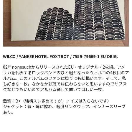
GG RECORD （当店のレーベル）
全商品
JAZZ-US
BLUE NOTE
WILCO / YANKEE HOTEL FOXTROT / 7559-79669-1 EU ORIG.
JAZZ-EU
02年nonesuchからリリースされたEU・オリジナル・2枚組。アメ
JAZZ-JP
リカを代表するロックバンドのひと組となったウィルコの4枚目のア
ルバム。このアルバムのファンは周りにも結構います。そして、私
も好きな一枚。なかなか試聴では伝わらないと思いますのでサブス
JAZZ-VOCAL
クなどでもいいのでアルバム通して聞いてほしい一枚。
J-POP
盤質：B+（結構スレ多めですが、ノイズは入らないです）
ジャケット：縁・角に擦れ、軽度リングウェア、インナースリーブ
ROCK
あり。
FOLK,SSW