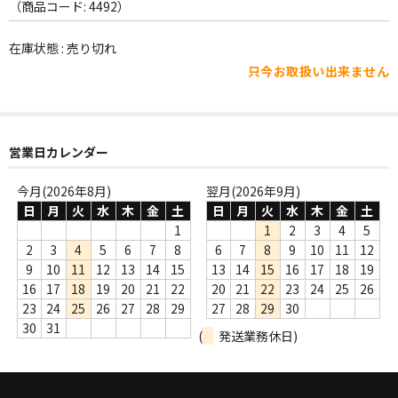
WORLD
（商品コード: 4492）
その他
在庫状態 : 売り切れ
只今お取扱い出来ません
7INC
レア盤（1万円以上）
営業日カレンダー
Webのみ no.1
Webのみ no.2
今月(2026年8月)
翌月(2026年9月)
日
月
火
水
木
金
土
日
月
火
水
木
金
土
Webのみ no.3
1
1
2
3
4
5
2
3
4
5
6
7
8
6
7
8
9
10
11
12
Webのみ no.4
9
10
11
12
13
14
15
13
14
15
16
17
18
19
16
17
18
19
20
21
22
20
21
22
23
24
25
26
売り切れ
23
24
25
26
27
28
29
27
28
29
30
30
31
(
発送業務休日)
Help
送料