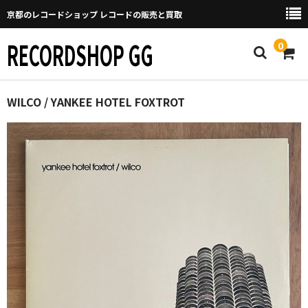
京都のレコードショップ レコードの販売と買取
RECORDSHOP GG
0
Home
WILCO / YANKEE HOTEL FOXTROT
マイページ
GGについて
買取について
取り置きなどについて
Categories
New Arrivals
新譜