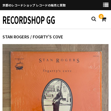
京都のレコードショップ レコードの販売と買取
RECORDSHOP GG
0
Home
STAN ROGERS / FOGRTY’S COVE
マイページ
GGについて
買取について
取り置きなどについて
Categories
New Arrivals
新譜