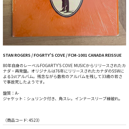
GG RECORD （当店のレーベル）
全商品
JAZZ-US
BLUE NOTE
STAN ROGERS / FOGRTY'S COVE / FCM-1001 CANADA REISSUE
JAZZ-EU
80年自身のレーベルFOGARTY’S COVE MUSICからリリースされたカ
JAZZ-JP
ナダ・再発盤。オリジナルは76年にリリースされたカナダのSSWに
よる1stアルバム。残念ながら数枚のアルバムを残して33歳の若さ
で事故死したようです。
JAZZ-VOCAL
盤質：A-
J-POP
ジャケット：シュリンク付き、角スレ。インナースリーブ縁破れ。
ROCK
FOLK,SSW
（商品コード: 4523）