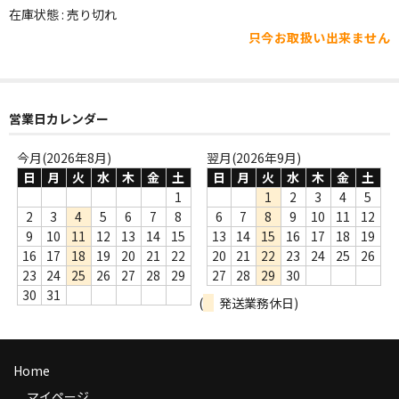
WORLD
在庫状態 : 売り切れ
只今お取扱い出来ません
その他
7INC
レア盤（1万円以上）
営業日カレンダー
Webのみ no.1
今月(2026年8月)
翌月(2026年9月)
日
月
火
水
木
金
土
日
月
火
水
木
金
土
Webのみ no.2
1
1
2
3
4
5
2
3
4
5
6
7
8
6
7
8
9
10
11
12
Webのみ no.3
9
10
11
12
13
14
15
13
14
15
16
17
18
19
16
17
18
19
20
21
22
20
21
22
23
24
25
26
Webのみ no.4
23
24
25
26
27
28
29
27
28
29
30
30
31
(
発送業務休日)
売り切れ
Help
Home
送料
マイページ