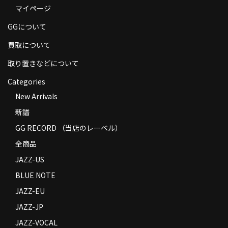
マイページ
商品の発送
GGについて
お支払い方法
買取について
返品
取り置きなどについて
コンディション
Categories
Privacy Policy
New Arrivals
新譜
特定商取引法に基づく表示
GG RECORD （当店のレーベル）
Contact
全商品
JAZZ-US
BLUE NOTE
JAZZ-EU
JAZZ-JP
JAZZ-VOCAL