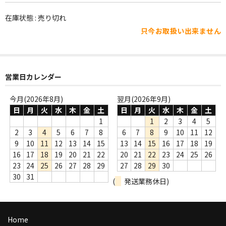
WORLD
在庫状態 : 売り切れ
その他
只今お取扱い出来ません
7INC
レア盤（1万円以上）
営業日カレンダー
Webのみ no.1
今月(2026年8月)
翌月(2026年9月)
Webのみ no.2
日
月
火
水
木
金
土
日
月
火
水
木
金
土
1
1
2
3
4
5
Webのみ no.3
2
3
4
5
6
7
8
6
7
8
9
10
11
12
9
10
11
12
13
14
15
13
14
15
16
17
18
19
Webのみ no.4
16
17
18
19
20
21
22
20
21
22
23
24
25
26
23
24
25
26
27
28
29
27
28
29
30
売り切れ
30
31
(
発送業務休日)
Help
送料
Home