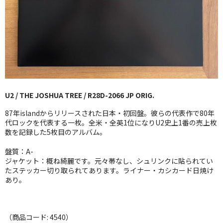
GG RECORD （当店のレーベル）
全商品
JAZZ-US
BLUE NOTE
U2 / THE JOSHUA TREE / R28D-2066 JP ORIG.
JAZZ-EU
87年islandからリリースされた日本・初回盤。彼らの代表作で80年
JAZZ-JP
代ロックを代表する一枚。全米・全英1位になりU2史上1番の売上枚
数を記録した5枚目のアルバム。
JAZZ-VOCAL
盤質：A-
ジャケット：概ね綺麗です。元々帯なし、シュリンクに貼られてい
J-POP
たステッカー切り取られてあります。ライナー・カシカード日焼け
あり。
ROCK
FOLK,SSW
（商品コード: 4540）