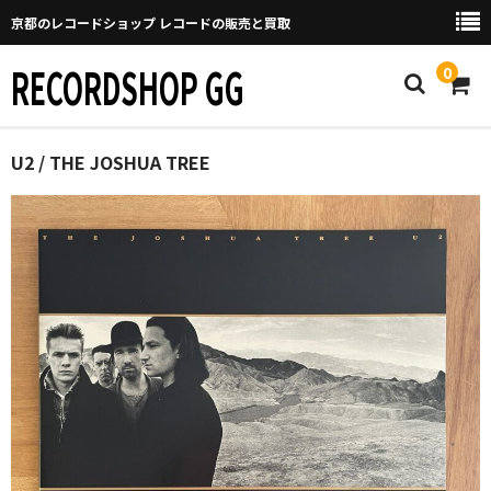
京都のレコードショップ レコードの販売と買取
RECORDSHOP GG
0
Home
U2 / THE JOSHUA TREE
マイページ
GGについて
買取について
取り置きなどについて
Categories
New Arrivals
新譜