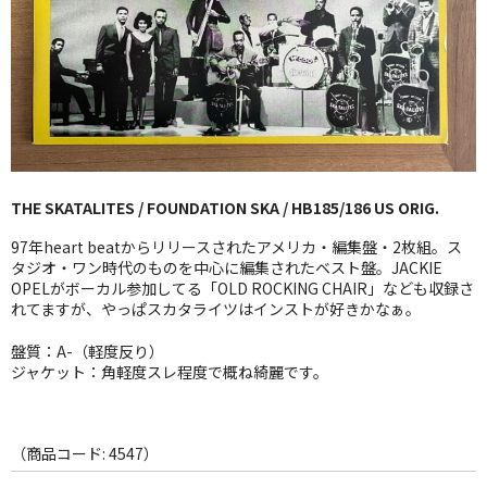
GG RECORD （当店のレーベル）
全商品
JAZZ-US
BLUE NOTE
THE SKATALITES / FOUNDATION SKA / HB185/186 US ORIG.
JAZZ-EU
97年heart beatからリリースされたアメリカ・編集盤・2枚組。ス
JAZZ-JP
タジオ・ワン時代のものを中心に編集されたベスト盤。JACKIE
OPELがボーカル参加してる「OLD ROCKING CHAIR」なども収録さ
れてますが、やっぱスカタライツはインストが好きかなぁ。
JAZZ-VOCAL
盤質：A-（軽度反り）
J-POP
ジャケット：角軽度スレ程度で概ね綺麗です。
ROCK
FOLK,SSW
（商品コード: 4547）