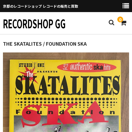
京都のレコードショップ レコードの販売と買取
RECORDSHOP GG
0
Home
THE SKATALITES / FOUNDATION SKA
マイページ
GGについて
買取について
取り置きなどについて
Categories
New Arrivals
新譜