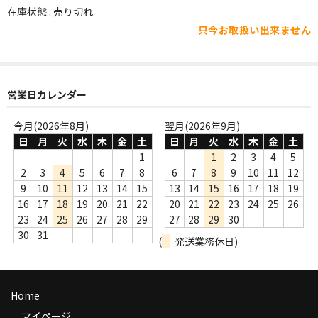
WORLD
在庫状態 : 売り切れ
只今お取扱い出来ません
その他
7INC
レア盤（1万円以上）
営業日カレンダー
Webのみ no.1
今月(2026年8月)
翌月(2026年9月)
日
月
火
水
木
金
土
日
月
火
水
木
金
土
Webのみ no.2
1
1
2
3
4
5
2
3
4
5
6
7
8
6
7
8
9
10
11
12
Webのみ no.3
9
10
11
12
13
14
15
13
14
15
16
17
18
19
16
17
18
19
20
21
22
20
21
22
23
24
25
26
Webのみ no.4
23
24
25
26
27
28
29
27
28
29
30
30
31
(
発送業務休日)
売り切れ
Help
Home
送料
マイページ