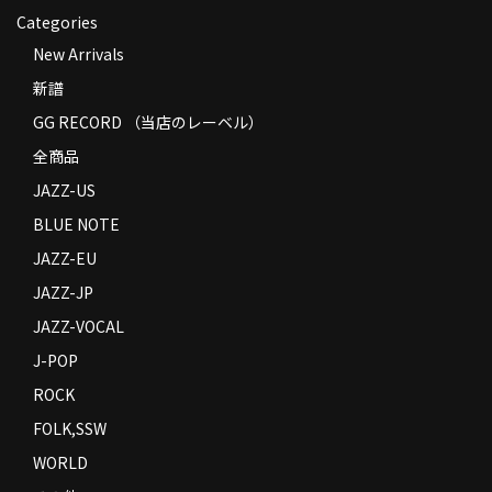
Categories
New Arrivals
新譜
GG RECORD （当店のレーベル）
全商品
JAZZ-US
BLUE NOTE
JAZZ-EU
JAZZ-JP
JAZZ-VOCAL
J-POP
ROCK
FOLK,SSW
WORLD