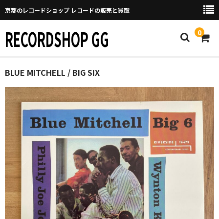
京都のレコードショップ レコードの販売と買取
RECORDSHOP GG
0
Home
BLUE MITCHELL / BIG SIX
マイページ
GGについて
買取について
取り置きなどについて
Categories
New Arrivals
新譜