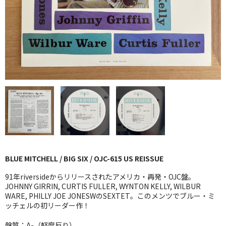
GG RECORD （当店のレーベル）
全商品
JAZZ-US
BLUE NOTE
JAZZ-EU
JAZZ-JP
JAZZ-VOCAL
BLUE MITCHELL / BIG SIX / OJC-615 US REISSUE
J-POP
91年riversideからリリースされたアメリカ・再発・OJC盤。
ROCK
JOHNNY GIRRIN, CURTIS FULLER, WYNTON KELLY, WILBUR
WARE, PHILLY JOE JONESWのSEXTET。このメンツでブルー・ミ
ッチェルの初リーダー作！
FOLK,SSW
盤質：A-（軽度反り）