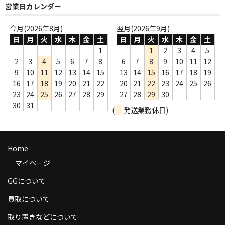
営業日カレンダー
商品の発送
今月(2026年8月)
翌月(2026年9月)
お支払い方法
日
月
火
水
木
金
土
日
月
火
水
木
金
土
1
1
2
3
4
5
返品
2
3
4
5
6
7
8
6
7
8
9
10
11
12
9
10
11
12
13
14
15
13
14
15
16
17
18
19
コンディション
16
17
18
19
20
21
22
20
21
22
23
24
25
26
Privacy Policy
23
24
25
26
27
28
29
27
28
29
30
30
31
(
発送業務休日)
特定商取引法に基づく表示
Contact
Home
マイページ
GGについて
買取について
取り置きなどについて