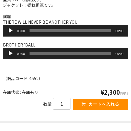
WORLD
ジャケット：概ね綺麗です。
その他
試聴
THERE WILL NEVER BE ANOTHER YOU
7INC
音
00:00
00:00
声
レア盤（1万円以上）
プ
レ
BROTHER ‘BALL
ー
音
Webのみ no.1
ヤ
00:00
00:00
声
ー
プ
Webのみ no.2
レ
ー
Webのみ no.3
ヤ
（商品コード: 4552）
ー
Webのみ no.4
¥2,300
在庫状態 : 在庫有り
(税込)
売り切れ
数量
Help
送料