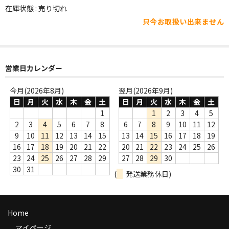
WORLD
在庫状態 : 売り切れ
只今お取扱い出来ません
その他
7INC
レア盤（1万円以上）
営業日カレンダー
Webのみ no.1
今月(2026年8月)
翌月(2026年9月)
日
月
火
水
木
金
土
日
月
火
水
木
金
土
Webのみ no.2
1
1
2
3
4
5
2
3
4
5
6
7
8
6
7
8
9
10
11
12
Webのみ no.3
9
10
11
12
13
14
15
13
14
15
16
17
18
19
16
17
18
19
20
21
22
20
21
22
23
24
25
26
Webのみ no.4
23
24
25
26
27
28
29
27
28
29
30
30
31
(
発送業務休日)
売り切れ
Help
Home
送料
マイページ