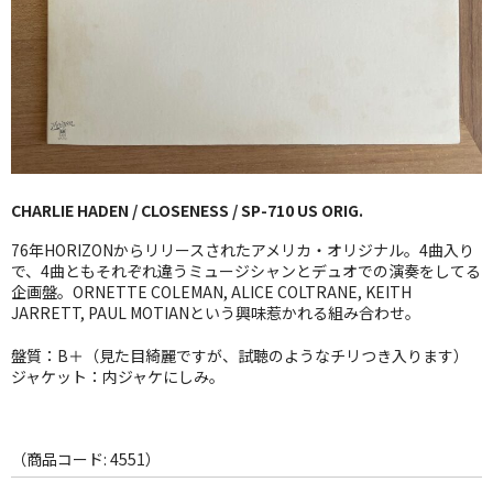
GG RECORD （当店のレーベル）
全商品
JAZZ-US
BLUE NOTE
CHARLIE HADEN / CLOSENESS / SP-710 US ORIG.
JAZZ-EU
76年HORIZONからリリースされたアメリカ・オリジナル。4曲入り
JAZZ-JP
で、4曲ともそれぞれ違うミュージシャンとデュオでの演奏をしてる
企画盤。ORNETTE COLEMAN, ALICE COLTRANE, KEITH
JARRETT, PAUL MOTIANという興味惹かれる組み合わせ。
JAZZ-VOCAL
盤質：B＋（見た目綺麗ですが、試聴のようなチリつき入ります）
J-POP
ジャケット：内ジャケにしみ。
ROCK
FOLK,SSW
（商品コード: 4551）