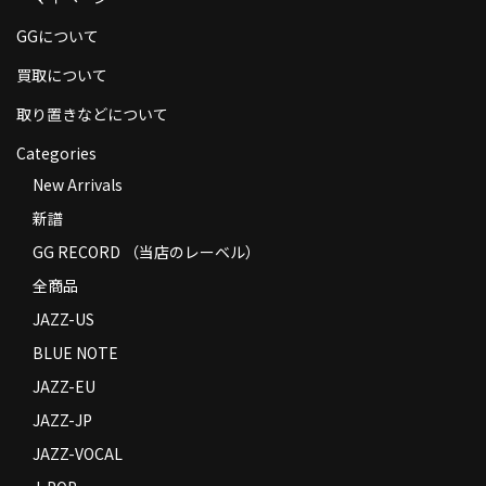
商品の発送
GGについて
お支払い方法
買取について
返品
取り置きなどについて
Categories
コンディション
New Arrivals
Privacy Policy
新譜
特定商取引法に基づく表示
GG RECORD （当店のレーベル）
全商品
Contact
JAZZ-US
BLUE NOTE
JAZZ-EU
JAZZ-JP
JAZZ-VOCAL