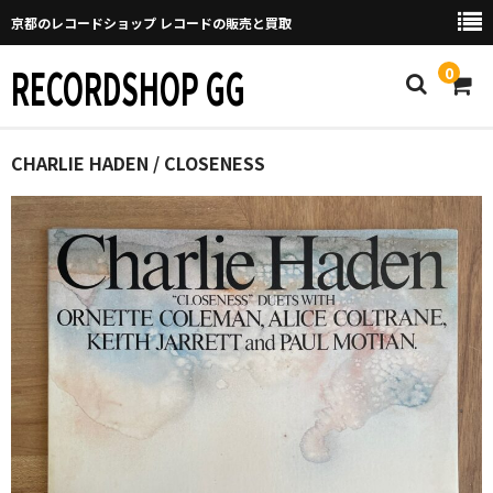
京都のレコードショップ レコードの販売と買取
RECORDSHOP GG
0
Home
CHARLIE HADEN / CLOSENESS
マイページ
GGについて
買取について
取り置きなどについて
Categories
New Arrivals
新譜