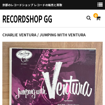
京都のレコードショップ レコードの販売と買取
RECORDSHOP GG
0
Home
CHARLIE VENTURA / JUMPING WITH VENTURA
マイページ
GGについて
買取について
取り置きなどについて
Categories
New Arrivals
新譜