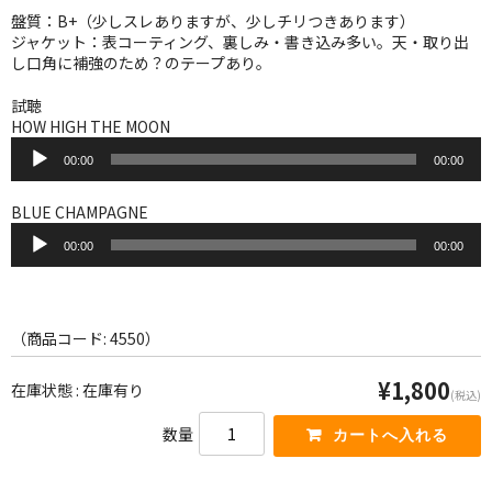
WORLD
盤質：B+（少しスレありますが、少しチリつきあります）
ジャケット：表コーティング、裏しみ・書き込み多い。天・取り出
その他
し口角に補強のため？のテープあり。
7INC
試聴
HOW HIGH THE MOON
レア盤（1万円以上）
音
00:00
00:00
声
プ
Webのみ no.1
レ
BLUE CHAMPAGNE
ー
音
Webのみ no.2
ヤ
00:00
00:00
声
ー
プ
Webのみ no.3
レ
ー
Webのみ no.4
ヤ
（商品コード: 4550）
ー
売り切れ
¥1,800
在庫状態 : 在庫有り
(税込)
Help
数量
送料