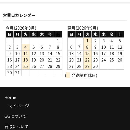
商品の発送
営業日カレンダー
お支払い方法
今月(2026年8月)
翌月(2026年9月)
返品
日
月
火
水
木
金
土
日
月
火
水
木
金
土
1
1
2
3
4
5
コンディション
2
3
4
5
6
7
8
6
7
8
9
10
11
12
9
10
11
12
13
14
15
13
14
15
16
17
18
19
Privacy Policy
16
17
18
19
20
21
22
20
21
22
23
24
25
26
23
24
25
26
27
28
29
27
28
29
30
特定商取引法に基づく表示
30
31
(
発送業務休日)
Contact
Home
マイページ
GGについて
買取について