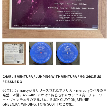
GG RECORD （当店のレーベル）
全商品
JAZZ-US
BLUE NOTE
JAZZ-EU
JAZZ-JP
JAZZ-VOCAL
CHARLIE VENTURA / JUMPING WITH VENTURA / MG-36015 US
J-POP
REISSUE DG
ROCK
60年代にemarcyからリリースされたアメリカ・mercuryラベルの再
発盤・深溝。45～48年にかけて録音されたサックス奏・チャーリ
ー・ヴェンチュラのアルバム。BUCK CLAYTON,BENNIE
FOLK,SSW
GREEN,KAI WINDING, TONY SCOTTなど参加。