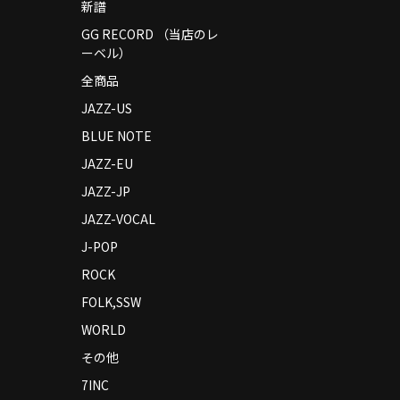
新譜
GG RECORD （当店のレ
ーベル）
全商品
JAZZ-US
BLUE NOTE
JAZZ-EU
JAZZ-JP
JAZZ-VOCAL
J-POP
ROCK
FOLK,SSW
WORLD
その他
7INC