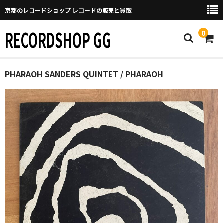
京都のレコードショップ レコードの販売と買取
RECORDSHOP GG
0
Home
PHARAOH SANDERS QUINTET / PHARAOH
マイページ
GGについて
買取について
取り置きなどについて
Categories
New Arrivals
新譜