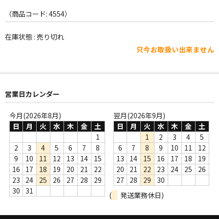
WORLD
（商品コード: 4554）
その他
在庫状態 : 売り切れ
7INC
只今お取扱い出来ません
レア盤（1万円以上）
Webのみ no.1
営業日カレンダー
Webのみ no.2
今月(2026年8月)
翌月(2026年9月)
Webのみ no.3
日
月
火
水
木
金
土
日
月
火
水
木
金
土
1
1
2
3
4
5
Webのみ no.4
2
3
4
5
6
7
8
6
7
8
9
10
11
12
9
10
11
12
13
14
15
13
14
15
16
17
18
19
売り切れ
16
17
18
19
20
21
22
20
21
22
23
24
25
26
23
24
25
26
27
28
29
27
28
29
30
Help
30
31
(
発送業務休日)
送料