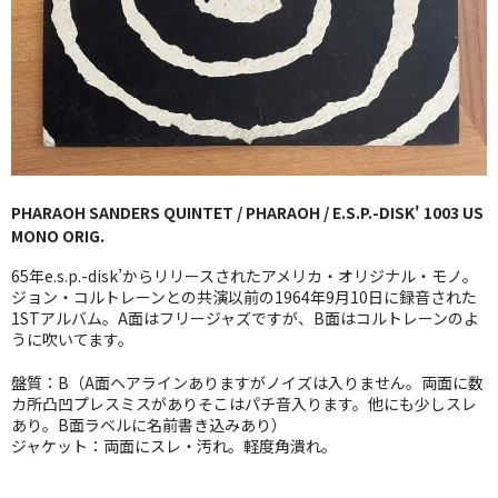
GG RECORD （当店のレーベル）
全商品
JAZZ-US
BLUE NOTE
PHARAOH SANDERS QUINTET / PHARAOH / E.S.P.-DISK' 1003 US
JAZZ-EU
MONO ORIG.
JAZZ-JP
65年e.s.p.-disk’からリリースされたアメリカ・オリジナル・モノ。
ジョン・コルトレーンとの共演以前の1964年9月10日に録音された
JAZZ-VOCAL
1STアルバム。A面はフリージャズですが、B面はコルトレーンのよ
うに吹いてます。
J-POP
盤質：B（A面ヘアラインありますがノイズは入りません。両面に数
カ所凸凹プレスミスがありそこはパチ音入ります。他にも少しスレ
ROCK
あり。B面ラベルに名前書き込みあり）
ジャケット：両面にスレ・汚れ。軽度角潰れ。
FOLK,SSW