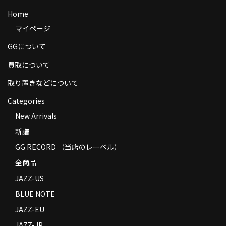
商品の発送
Home
マイページ
お支払い方法
GGについて
返品
買取について
コンディション
取り置きなどについて
Privacy Policy
Categories
New Arrivals
特定商取引法に基づく表示
新譜
Contact
GG RECORD （当店のレーベル）
全商品
JAZZ-US
BLUE NOTE
JAZZ-EU
JAZZ-JP