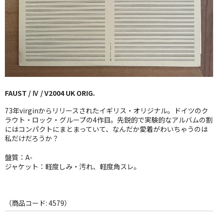
GG RECORD （当店のレーベル）
全商品
JAZZ-US
BLUE NOTE
FAUST / Ⅳ / V2004 UK ORIG.
JAZZ-EU
73年virginからリリースされたイギリス・オリジナル。ドイツのク
JAZZ-JP
ラウト・ロック・グループの4作目。先鋭的で実験的なアルバムの割
にはコンパクトにまとまっていて、なんだか愛着がわいちゃうのは
私だけだろうか？
JAZZ-VOCAL
盤質：A-
J-POP
ジャケット：軽度しみ・汚れ、軽度角スレ。
ROCK
FOLK,SSW
（商品コード: 4579）