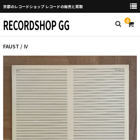
京都のレコードショップ レコードの販売と買取
RECORDSHOP GG
0
Home
FAUST / Ⅳ
マイページ
GGについて
買取について
取り置きなどについて
Categories
New Arrivals
新譜