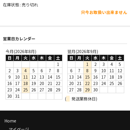
WORLD
在庫状態 : 売り切れ
只今お取扱い出来ません
その他
7INC
レア盤（1万円以上）
営業日カレンダー
Webのみ no.1
今月(2026年8月)
翌月(2026年9月)
日
月
火
水
木
金
土
日
月
火
水
木
金
土
Webのみ no.2
1
1
2
3
4
5
2
3
4
5
6
7
8
6
7
8
9
10
11
12
Webのみ no.3
9
10
11
12
13
14
15
13
14
15
16
17
18
19
16
17
18
19
20
21
22
20
21
22
23
24
25
26
Webのみ no.4
23
24
25
26
27
28
29
27
28
29
30
30
31
(
発送業務休日)
売り切れ
Help
Home
送料
マイページ