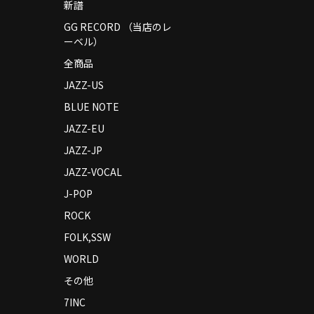
新譜
GG RECORD （当店のレ
ーベル）
全商品
JAZZ-US
BLUE NOTE
JAZZ-EU
JAZZ-JP
JAZZ-VOCAL
J-POP
ROCK
FOLK,SSW
WORLD
その他
7INC