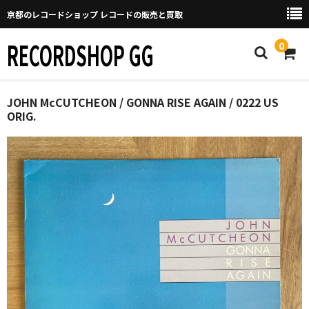
京都のレコードショップ レコードの販売と買取
RECORDSHOP GG
0
Home
JOHN McCUTCHEON / GONNA RISE AGAIN / 0222 US
ORIG.
マイページ
GGについて
買取について
取り置きなどについて
Categories
New Arrivals
新譜