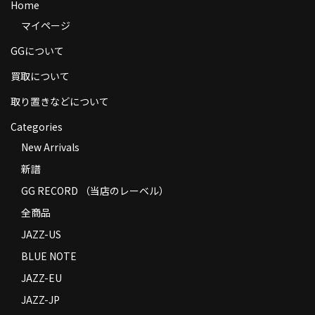
Home
商品の発送
マイページ
お支払い方法
GGについて
返品
買取について
取り置きなどについて
コンディション
Categories
Privacy Policy
New Arrivals
特定商取引法に基づく表示
新譜
GG RECORD （当店のレーベル）
Contact
全商品
JAZZ-US
BLUE NOTE
JAZZ-EU
JAZZ-JP