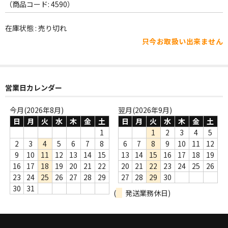
WORLD
（商品コード: 4590）
その他
在庫状態 : 売り切れ
只今お取扱い出来ません
7INC
レア盤（1万円以上）
営業日カレンダー
Webのみ no.1
Webのみ no.2
今月(2026年8月)
翌月(2026年9月)
日
月
火
水
木
金
土
日
月
火
水
木
金
土
Webのみ no.3
1
1
2
3
4
5
2
3
4
5
6
7
8
6
7
8
9
10
11
12
Webのみ no.4
9
10
11
12
13
14
15
13
14
15
16
17
18
19
16
17
18
19
20
21
22
20
21
22
23
24
25
26
売り切れ
23
24
25
26
27
28
29
27
28
29
30
30
31
(
発送業務休日)
Help
送料