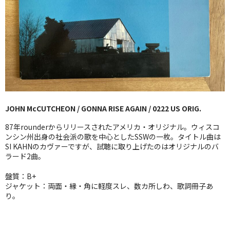
GG RECORD （当店のレーベル）
全商品
JAZZ-US
BLUE NOTE
JAZZ-EU
JOHN McCUTCHEON / GONNA RISE AGAIN / 0222 US ORIG.
JAZZ-JP
87年rounderからリリースされたアメリカ・オリジナル。ウィスコ
ンシン州出身の社会派の歌を中心としたSSWの一枚。タイトル曲は
JAZZ-VOCAL
SI KAHNのカヴァーですが、試聴に取り上げたのはオリジナルのバ
ラード2曲。
J-POP
盤質：B+
ジャケット：両面・縁・角に軽度スレ、数カ所しわ、歌詞冊子あ
ROCK
り。
FOLK,SSW