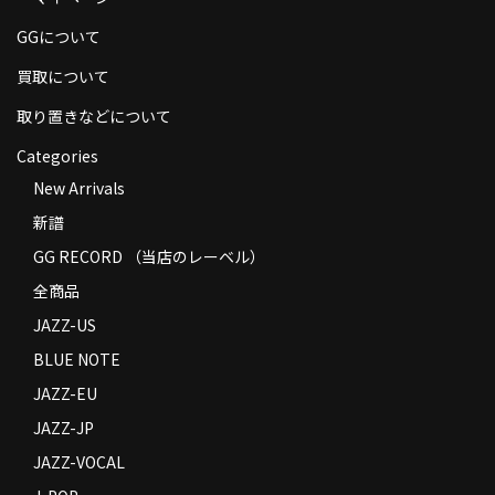
商品の発送
GGについて
お支払い方法
買取について
返品
取り置きなどについて
Categories
コンディション
New Arrivals
Privacy Policy
新譜
特定商取引法に基づく表示
GG RECORD （当店のレーベル）
全商品
Contact
JAZZ-US
BLUE NOTE
JAZZ-EU
JAZZ-JP
JAZZ-VOCAL