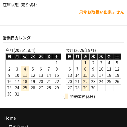
WORLD
在庫状態 : 売り切れ
只今お取扱い出来ません
その他
7INC
レア盤（1万円以上）
営業日カレンダー
Webのみ no.1
今月(2026年8月)
翌月(2026年9月)
日
月
火
水
木
金
土
日
月
火
水
木
金
土
Webのみ no.2
1
1
2
3
4
5
2
3
4
5
6
7
8
6
7
8
9
10
11
12
Webのみ no.3
9
10
11
12
13
14
15
13
14
15
16
17
18
19
16
17
18
19
20
21
22
20
21
22
23
24
25
26
Webのみ no.4
23
24
25
26
27
28
29
27
28
29
30
30
31
(
発送業務休日)
売り切れ
Help
Home
送料
マイページ