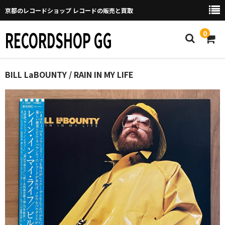
京都のレコードショップ レコードの販売と買取
RECORDSHOP GG
0
Home
BILL LaBOUNTY / RAIN IN MY LIFE
マイページ
GGについて
買取について
取り置きなどについて
Categories
New Arrivals
新譜