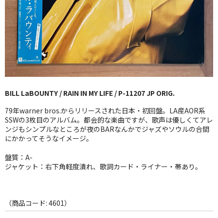
GG RECORD （当店のレーベル）
全商品
JAZZ-US
BLUE NOTE
BILL LaBOUNTY / RAIN IN MY LIFE / P-11207 JP ORIG.
JAZZ-EU
79年warner bros.からリリースされた日本・初回盤。LA産AOR系
JAZZ-JP
SSWの3枚目のアルバム。都会的な楽曲ですが、歌声は優しくてアレ
ンジもシンプルなところが夜のBARなんかでジャズやソウルの合間
にかかってそうなイメージ。
JAZZ-VOCAL
盤質：A-
J-POP
ジャケット：右下角軽度潰れ、歌詞カード・ライナー・帯あり。
ROCK
FOLK,SSW
（商品コード: 4601）